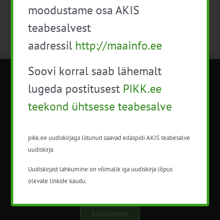
moodustame osa AKIS
teabesalvest
aadressil
http://maainfo.ee
Soovi korral saab lähemalt
METK NÕUANDETEENISTUS
lugeda postitusest
PIKK.ee
teekond ühtsesse teabesalve
Nõuandeteenistuse nimetuse alt
korraldatalse põllu- ja maamajanduslikke
nõustamisteenuseid.
pikk.ee uudiskirjaga liitunud saavad edaspidi AKIS teabesalve
uudiskirja.
+372 5201078
Uudiskirjast lahkumine on võimalik iga uudiskirja lõpus
info@pikk.ee
olevate linkide kaudu.
Kirjuta meile!