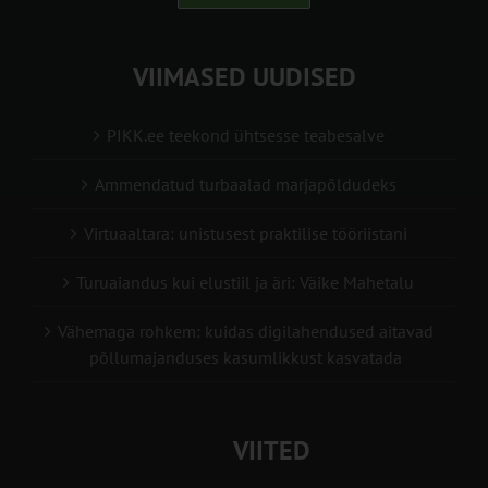
VIIMASED UUDISED
PIKK.ee teekond ühtsesse teabesalve
Ammendatud turbaalad marjapõldudeks
Virtuaaltara: unistusest praktilise tööriistani
Turuaiandus kui elustiil ja äri: Väike Mahetalu
Vähemaga rohkem: kuidas digilahendused aitavad
põllumajanduses kasumlikkust kasvatada
VIITED