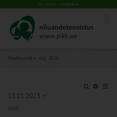
Skip
Tel: 5201078
|
info@pikk.ee
to
content
Sündmused 6. aug. 2026
Sünd
Otsi
Sündmused
Päev
Views
Näita
13.11.2023
Search
Naviga
Filtreid
Vali
and
18:00
kuupäev.
Views