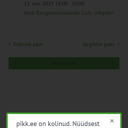
Navigation
13. nov. 2023 18:00
-
20:00
Eesti Kaugmetsaomanike Liidu infopäev
Eelmine päev
Järgmine päev
Telli kalender
pikk.ee on kolinud. Nüüdsest