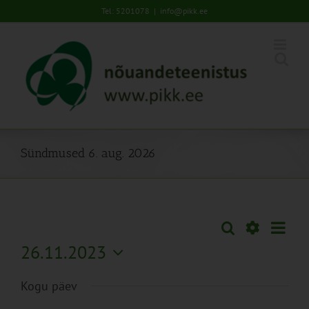
Skip
Tel: 5201078
|
info@pikk.ee
to
content
Sündmused 6. aug. 2026
Sünd
Otsi
Sündmused
Päev
Views
Näita
26.11.2023
Search
Naviga
Filtreid
Vali
and
Kogu päev
kuupäev.
Views