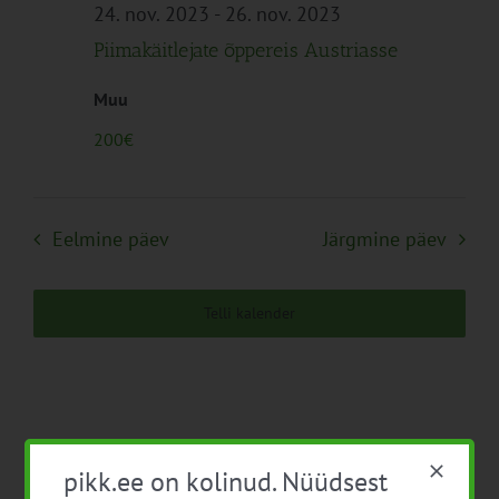
Navigation
24. nov. 2023
-
26. nov. 2023
Piimakäitlejate õppereis Austriasse
Muu
200€
Eelmine päev
Järgmine päev
Telli kalender
pikk.ee on kolinud. Nüüdsest