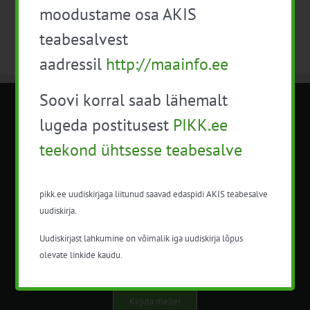
moodustame osa AKIS
teabesalvest
aadressil
http://maainfo.ee
Soovi korral saab lähemalt
METK NÕUANDETEENISTUS
lugeda postitusest
PIKK.ee
teekond ühtsesse teabesalve
Nõuandeteenistuse nimetuse alt
korraldatalse põllu- ja maamajanduslikke
nõustamisteenuseid.
pikk.ee uudiskirjaga liitunud saavad edaspidi AKIS teabesalve
uudiskirja.
+372 5201078
Uudiskirjast lahkumine on võimalik iga uudiskirja lõpus
info@pikk.ee
olevate linkide kaudu.
Kirjuta meile!