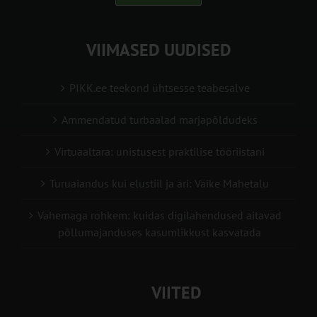
VIIMASED UUDISED
PIKK.ee teekond ühtsesse teabesalve
Ammendatud turbaalad marjapõldudeks
Virtuaaltara: unistusest praktilise tööriistani
Turuaiandus kui elustiil ja äri: Väike Mahetalu
Vähemaga rohkem: kuidas digilahendused aitavad
põllumajanduses kasumlikkust kasvatada
VIITED