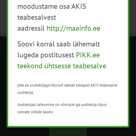
moodustame osa AKIS
teabesalvest
aadressil
http://maainfo.ee
Soovi korral saab lähemalt
METK NÕUANDETEENISTUS
lugeda postitusest
PIKK.ee
teekond ühtsesse teabesalve
Nõuandeteenistuse nimetuse alt
korraldatalse põllu- ja maamajanduslikke
nõustamisteenuseid.
pikk.ee uudiskirjaga liitunud saavad edaspidi AKIS teabesalve
uudiskirja.
+372 5201078
Uudiskirjast lahkumine on võimalik iga uudiskirja lõpus
info@pikk.ee
olevate linkide kaudu.
Kirjuta meile!