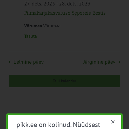
Navigation
27. dets. 2023
-
28. dets. 2023
Piimakarjakasvatuse õppereis Eestis
Võrumaa
Võrumaa
Tasuta
Eelmine päev
Järgmine päev
Telli kalender
pikk.ee on kolinud. Nüüdsest