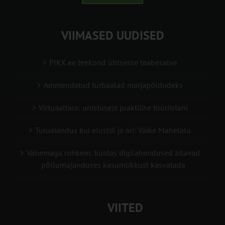
VIIMASED UUDISED
PIKK.ee teekond ühtsesse teabesalve
Ammendatud turbaalad marjapõldudeks
Virtuaaltara: unistusest praktilise tööriistani
Turuaiandus kui elustiil ja äri: Väike Mahetalu
Vähemaga rohkem: kuidas digilahendused aitavad
põllumajanduses kasumlikkust kasvatada
VIITED