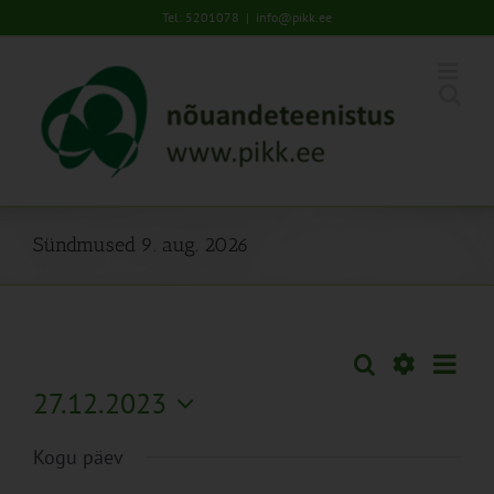
Skip
Tel: 5201078
|
info@pikk.ee
to
content
Sündmused 9. aug. 2026
Sünd
Otsi
Sündmused
Päev
Views
Näita
27.12.2023
Search
Naviga
Filtreid
Vali
and
Kogu päev
kuupäev.
Views