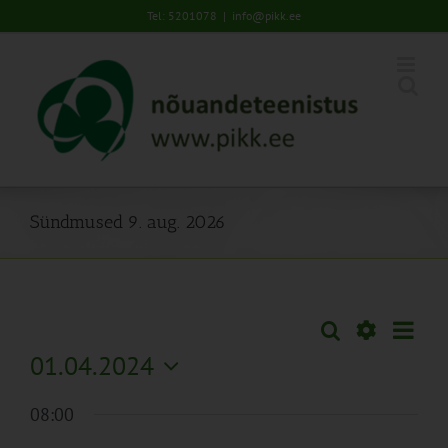
Skip
Tel: 5201078
|
info@pikk.ee
to
content
Sündmused 9. aug. 2026
Sünd
Otsi
Sündmused
Päev
Views
Näita
01.04.2024
Search
Naviga
Filtreid
Vali
and
08:00
kuupäev.
Views