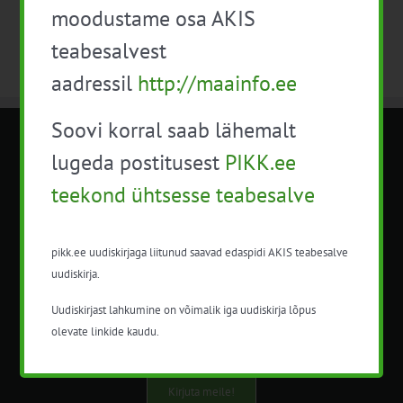
moodustame osa AKIS
teabesalvest
aadressil
http://maainfo.ee
Soovi korral saab lähemalt
METK NÕUANDETEENISTUS
lugeda postitusest
PIKK.ee
teekond ühtsesse teabesalve
Nõuandeteenistuse nimetuse alt
korraldatalse põllu- ja maamajanduslikke
nõustamisteenuseid.
pikk.ee uudiskirjaga liitunud saavad edaspidi AKIS teabesalve
uudiskirja.
+372 5201078
Uudiskirjast lahkumine on võimalik iga uudiskirja lõpus
info@pikk.ee
olevate linkide kaudu.
Kirjuta meile!