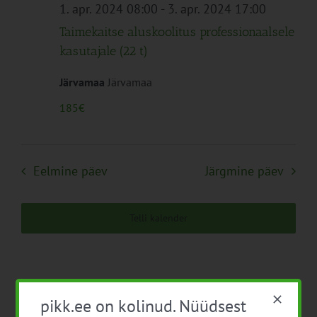
Navigation
1. apr. 2024 08:00
-
3. apr. 2024 17:00
Taimekaitse aluskoolitus professionaalsele
kasutajale (22 t)
Järvamaa
Järvamaa
185€
Eelmine päev
Järgmine päev
Telli kalender
pikk.ee on kolinud. Nüüdsest