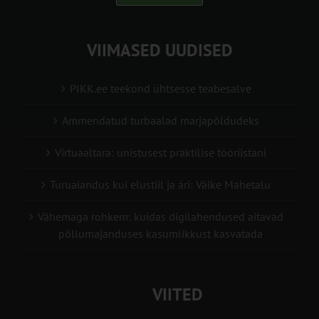
VIIMASED UUDISED
PIKK.ee teekond ühtsesse teabesalve
Ammendatud turbaalad marjapõldudeks
Virtuaaltara: unistusest praktilise tööriistani
Turuaiandus kui elustiil ja äri: Väike Mahetalu
Vähemaga rohkem: kuidas digilahendused aitavad
põllumajanduses kasumlikkust kasvatada
VIITED