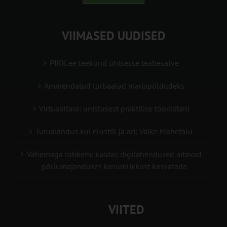
VIIMASED UUDISED
PIKK.ee teekond ühtsesse teabesalve
Ammendatud turbaalad marjapõldudeks
Virtuaaltara: unistusest praktilise tööriistani
Turuaiandus kui elustiil ja äri: Väike Mahetalu
Vähemaga rohkem: kuidas digilahendused aitavad
põllumajanduses kasumlikkust kasvatada
VIITED