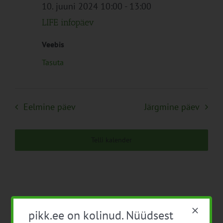
Navigation
10. juuni 2024 10:00
-
13:00
LIFE infopäev
Veebis
Tasuta
Eelmine päev
Järgmine päev
Telli kalender
pikk.ee on kolinud. Nüüdsest