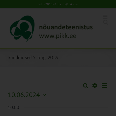
Skip
Tel: 5201078
|
info@pikk.ee
to
content
Sündmused 7. aug. 2026
Sünd
Otsi
Sündmused
Päev
Views
Näita
10.06.2024
Search
Naviga
Filtreid
Vali
and
10:00
kuupäev.
Views