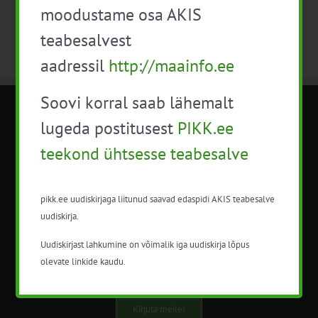
moodustame osa AKIS
teabesalvest
aadressil
http://maainfo.ee
Soovi korral saab lähemalt
METK NÕUANDETEENISTUS
lugeda postitusest
PIKK.ee
teekond ühtsesse teabesalve
Nõuandeteenistuse nimetuse alt
korraldatalse põllu- ja maamajanduslikke
nõustamisteenuseid.
pikk.ee uudiskirjaga liitunud saavad edaspidi AKIS teabesalve
uudiskirja.
+372 5201078
Uudiskirjast lahkumine on võimalik iga uudiskirja lõpus
info@pikk.ee
olevate linkide kaudu.
Kirjuta meile!