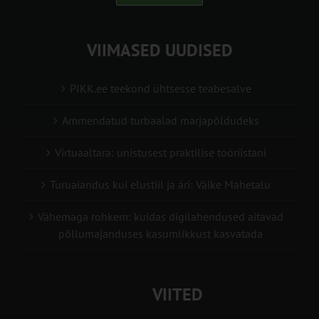
VIIMASED UUDISED
PIKK.ee teekond ühtsesse teabesalve
Ammendatud turbaalad marjapõldudeks
Virtuaaltara: unistusest praktilise tööriistani
Turuaiandus kui elustiil ja äri: Väike Mahetalu
Vähemaga rohkem: kuidas digilahendused aitavad
põllumajanduses kasumlikkust kasvatada
VIITED