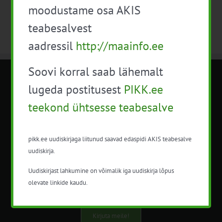
moodustame osa AKIS
teabesalvest
aadressil
http://maainfo.ee
Soovi korral saab lähemalt
METK NÕUANDETEENISTUS
lugeda postitusest
PIKK.ee
teekond ühtsesse teabesalve
Nõuandeteenistuse nimetuse alt
korraldatalse põllu- ja maamajanduslikke
nõustamisteenuseid.
pikk.ee uudiskirjaga liitunud saavad edaspidi AKIS teabesalve
uudiskirja.
+372 5201078
Uudiskirjast lahkumine on võimalik iga uudiskirja lõpus
info@pikk.ee
olevate linkide kaudu.
Kirjuta meile!