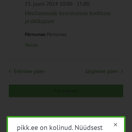
Navigation
15. juuni 2024 10:00
-
15:00
Mesilasemade kasvatamise koolituse
praktikapäev
Pärnumaa
Pärnumaa
Tasuta
Eelmine päev
Järgmine päev
Telli kalender
pikk.ee on kolinud. Nüüdsest