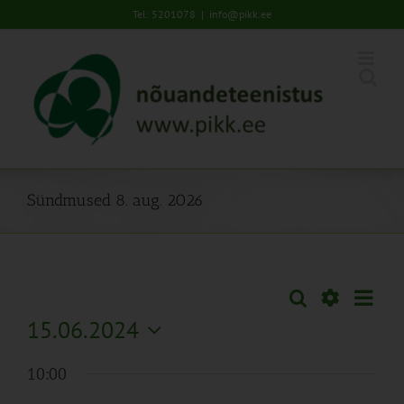
Skip
Tel: 5201078
|
info@pikk.ee
to
content
Sündmused 8. aug. 2026
Sünd
Otsi
Sündmused
Päev
Views
Näita
15.06.2024
Search
Naviga
Filtreid
Vali
and
10:00
kuupäev.
Views