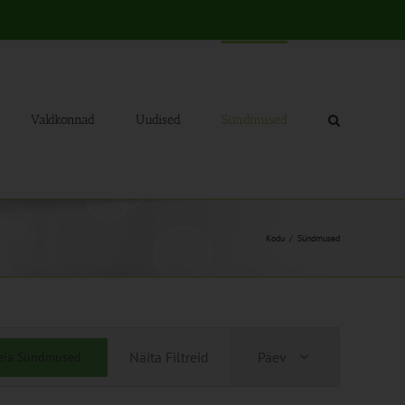
Valdkonnad
Uudised
Sündmused
Kodu
Sündmused
Sündmus
Näita Filtreid
Päev
eia Sündmused
Views
Navigation