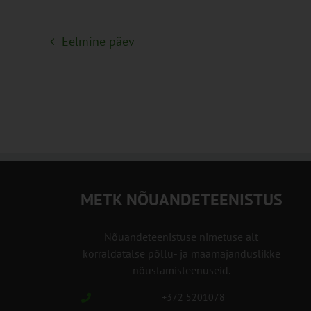
Eelmine päev
METK NÕUANDETEENISTUS
Nõuandeteenistuse nimetuse alt
korraldatalse põllu- ja maamajanduslikke
nõustamisteenuseid.
+372 5201078