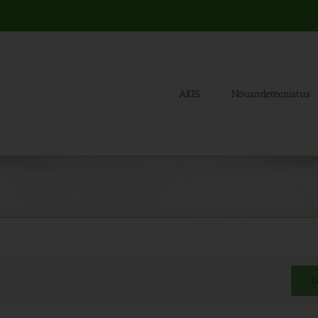
AKIS
Nõuandeteenistus
L