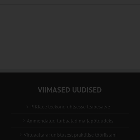
VIIMASED UUDISED
PIKK.ee teekond ühtsesse teabesalve
Ammendatud turbaalad marjapõldudeks
Virtuaaltara: unistusest praktilise tööriistani