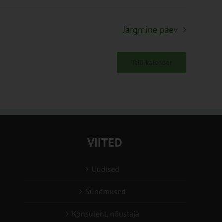
Järgmine päev
Telli kalender
VIITED
Uudised
Sündmused
Konsulent, nõustaja