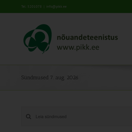
Skip
Tel: 5201078
|
info@pikk.ee
to
content
Sündmused 7. aug. 2026
Sündmused
Enter
Keyword.
Search