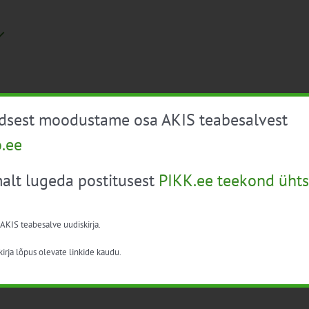
üdsest moodustame osa AKIS teabesalvest
o.ee
nfopäev mahetootjatele (edasi lükatud, toimub
alt lugeda postitusest
PIKK.ee teekond ühts
 AKIS teabesalve uudiskirja.
on 22.10 kell 12:00-15:30. Mahepõllumajanduse [...]
irja lõpus olevate linkide kaudu.