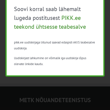
Tallinn
Liivalaia 33
Soovi korral saab lähemalt
Tasuta
lugeda postitusest
PIKK.ee
teekond ühtsesse teabesalve
Eelmine päev
Järgmine päev
pikk.ee uudiskirjaga liitunud saavad edaspidi AKIS teabesalve
uudiskirja.
Telli kalender
Uudiskirjast lahkumine on võimalik iga uudiskirja lõpus
olevate linkide kaudu.
METK NÕUANDETEENISTUS