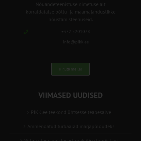
Nõuandeteenistuse nimetuse alt
korraldatalse põllu- ja maamajanduslikke
nõustamisteenuseid.
+372 5201078
info@pikk.ee
Kirjuta meile!
VIIMASED UUDISED
PIKK.ee teekond ühtsesse teabesalve
Ammendatud turbaalad marjapõldudeks
Virtuaaltara: unistusest praktilise tööriistani