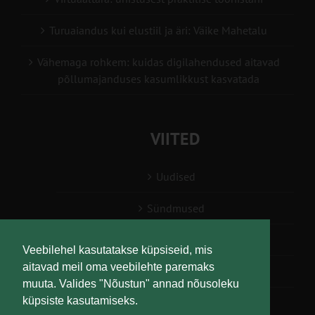
Turuaiandus kui elustiil ja äri: Väike Mahetalu
Vähemaga rohkem: kuidas digilahendused aitavad
põllumajanduses kasumlikkust kasvatada
VIITED
Uudised
Sündmused
Konsulent, nõustaja
Veebilehel kasutatakse küpsiseid, mis
aitavad meil oma veebilehte paremaks
Teabesalv
muuta. Valides "Nõustun" annad nõusoleku
küpsiste kasutamiseks.
Liitu uudiskirjaga