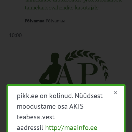
taimekaitsevahendite kasutajale
Põlvamaa
Põlvamaa
10:00
pikk.ee on kolinud. Nüüdsest
moodustame osa AKIS
30. okt. 2024 10:00
-
14:00
teabesalvest
EPKK konverents: Aasta Põllumees 2024
aadressil
http://maainfo.ee