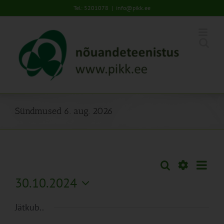
Skip
Tel: 5201078
|
info@pikk.ee
to
content
Sündmused 6. aug. 2026
Sünd
Otsi
Sündmused
Päev
Views
Näita
30.10.2024
Search
Naviga
Filtreid
Vali
and
Jätkub..
kuupäev.
Views