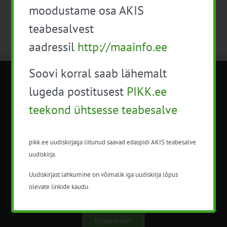
moodustame osa AKIS
teabesalvest
aadressil
http://maainfo.ee
Soovi korral saab lähemalt
METK NÕUANDETEENISTUS
lugeda postitusest
PIKK.ee
teekond ühtsesse teabesalve
Nõuandeteenistuse nimetuse alt
korraldatalse põllu- ja maamajanduslikke
nõustamisteenuseid.
pikk.ee uudiskirjaga liitunud saavad edaspidi AKIS teabesalve
uudiskirja.
+372 5201078
Uudiskirjast lahkumine on võimalik iga uudiskirja lõpus
info@pikk.ee
olevate linkide kaudu.
Kirjuta meile!