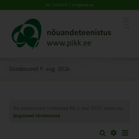
Skip
Tel: 5201078
|
info@pikk.ee
to
content
Sündmused 9. aug. 2026
No sündmused scheduled for 1. mai 2025. Vaata üle
järgmised sündmused
.
Sünd
Otsi
Sündmused
Päev
Views