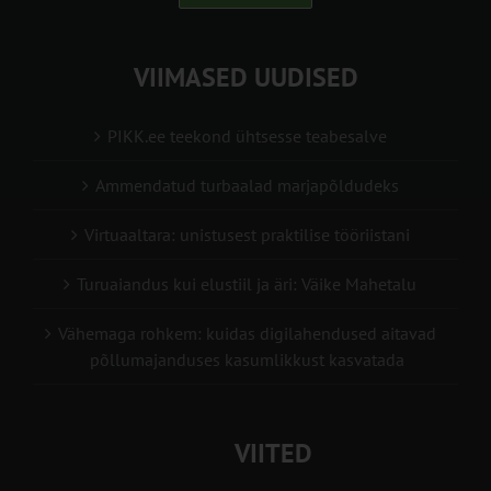
VIIMASED UUDISED
PIKK.ee teekond ühtsesse teabesalve
Ammendatud turbaalad marjapõldudeks
Virtuaaltara: unistusest praktilise tööriistani
Turuaiandus kui elustiil ja äri: Väike Mahetalu
Vähemaga rohkem: kuidas digilahendused aitavad
põllumajanduses kasumlikkust kasvatada
VIITED