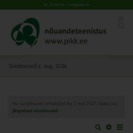
Skip
Tel: 5201078
|
info@pikk.ee
to
content
Sündmused 6. aug. 2026
No sündmused scheduled for 7. mai 2025. Vaata üle
järgmised sündmused
.
Sünd
Otsi
Sündmused
Päev
Views