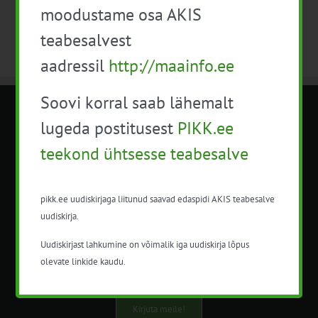
moodustame osa AKIS
teabesalvest
aadressil
http://maainfo.ee
Soovi korral saab lähemalt
METK NÕUANDETEENISTUS
lugeda postitusest
PIKK.ee
teekond ühtsesse teabesalve
Nõuandeteenistuse nimetuse alt
korraldatalse põllu- ja maamajanduslikke
nõustamisteenuseid.
pikk.ee uudiskirjaga liitunud saavad edaspidi AKIS teabesalve
uudiskirja.
+372 5201078
Uudiskirjast lahkumine on võimalik iga uudiskirja lõpus
info@pikk.ee
olevate linkide kaudu.
Kirjuta meile!