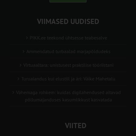
VIIMASED UUDISED
PIKK.ee teekond ühtsesse teabesalve
Ammendatud turbaalad marjapõldudeks
Virtuaaltara: unistusest praktilise tööriistani
Turuaiandus kui elustiil ja äri: Väike Mahetalu
Vähemaga rohkem: kuidas digilahendused aitavad
põllumajanduses kasumlikkust kasvatada
VIITED