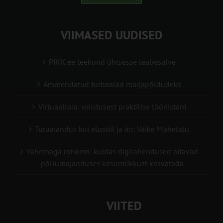
VIIMASED UUDISED
PIKK.ee teekond ühtsesse teabesalve
Ammendatud turbaalad marjapõldudeks
Virtuaaltara: unistusest praktilise tööriistani
Turuaiandus kui elustiil ja äri: Väike Mahetalu
Vähemaga rohkem: kuidas digilahendused aitavad
põllumajanduses kasumlikkust kasvatada
VIITED