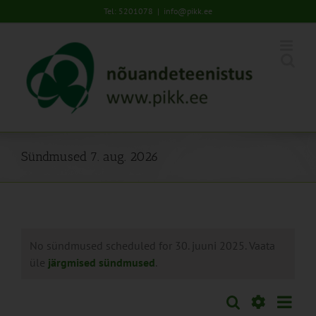
Skip
Tel: 5201078
|
info@pikk.ee
to
content
Sündmused 7. aug. 2026
No sündmused scheduled for 30. juuni 2025. Vaata
üle
järgmised sündmused
.
Sünd
Otsi
Sündmused
Päev
Views