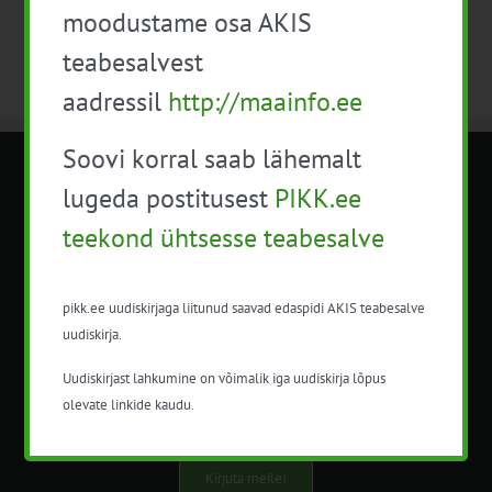
moodustame osa AKIS
teabesalvest
aadressil
http://maainfo.ee
Soovi korral saab lähemalt
METK NÕUANDETEENISTUS
lugeda postitusest
PIKK.ee
teekond ühtsesse teabesalve
Nõuandeteenistuse nimetuse alt
korraldatalse põllu- ja maamajanduslikke
nõustamisteenuseid.
pikk.ee uudiskirjaga liitunud saavad edaspidi AKIS teabesalve
uudiskirja.
+372 5201078
Uudiskirjast lahkumine on võimalik iga uudiskirja lõpus
info@pikk.ee
olevate linkide kaudu.
Kirjuta meile!