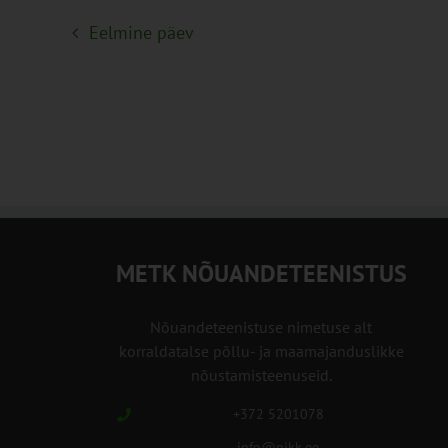
Eelmine päev
METK NÕUANDETEENISTUS
Nõuandeteenistuse nimetuse alt
korraldatalse põllu- ja maamajanduslikke
nõustamisteenuseid.
+372 5201078
info@pikk.ee