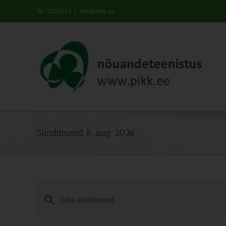
Skip
Tel: 5201078
|
info@pikk.ee
to
content
Sündmused 8. aug. 2026
Sündmused
Enter
Keyword.
Search