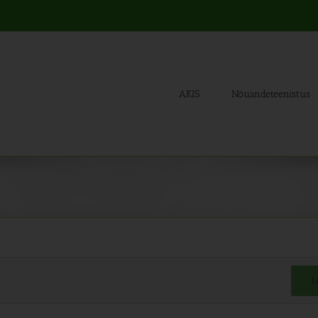
AKIS
Nõuandeteenistus
L