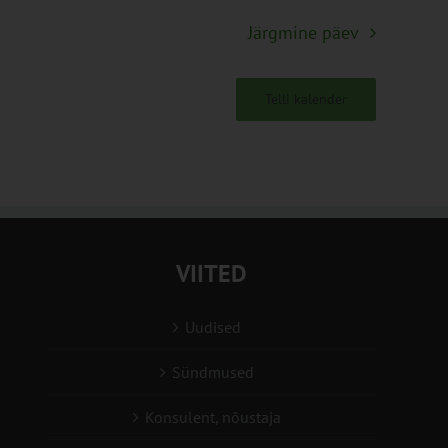
Järgmine päev
Telli kalender
VIITED
Uudised
Sündmused
Konsulent, nõustaja