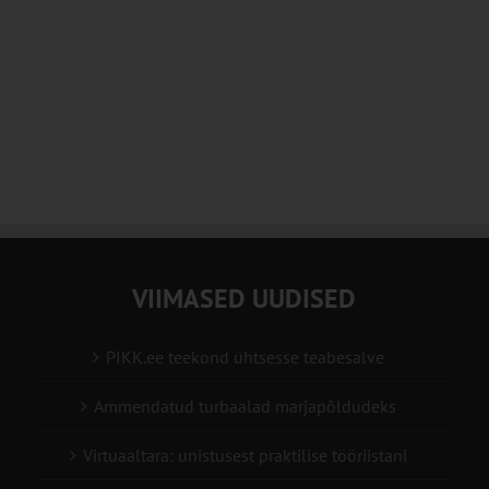
VIIMASED UUDISED
PIKK.ee teekond ühtsesse teabesalve
Ammendatud turbaalad marjapõldudeks
Virtuaaltara: unistusest praktilise tööriistani