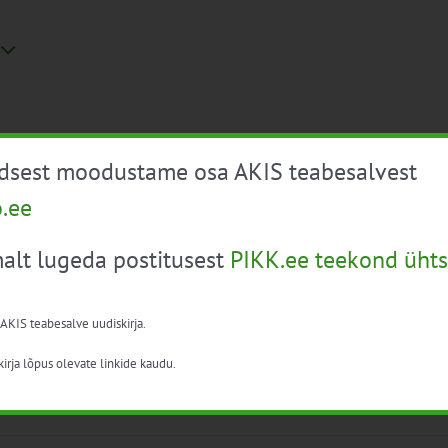
üdsest moodustame osa AKIS teabesalvest
o.ee
v
alt lugeda postitusest
PIKK.ee teekond ühts
mumise koht: Välgi külamaja, Välgi, Peipsiääre vald, [...]
 AKIS teabesalve uudiskirja.
irja lõpus olevate linkide kaudu.