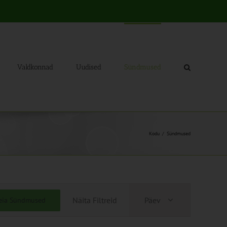
Valdkonnad
Uudised
Sündmused
Kodu
Sündmused
Sündmus
Näita Filtreid
Päev
eia Sündmused
Views
Navigation