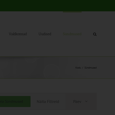
Valdkonnad
Uudised
Sündmused
Kodu
Sündmused
Sündmus
Näita Filtreid
Päev
eia Sündmused
Views
Navigation