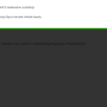
 AKIS teabesalve uudiskirja.
irja lõpus olevate linkide kaudu.
aal
u-Saariku talu põllul maheköögiviljapäev. Mahepõllul