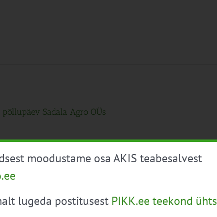
e põllupäev Sadala Agro OÜs
gro OÜ kutsuvad osalema põllupäevale, kus tutvustatakse
üdsest moodustame osa AKIS teabesalvest
spraktikaid.
o.ee
alt lugeda postitusest
PIKK.ee teekond ühts