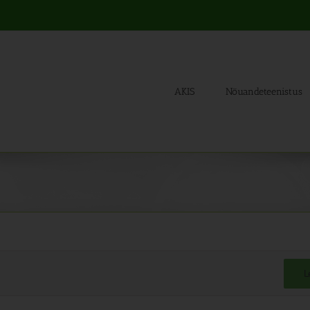
AKIS
Nõuandeteenistus
L