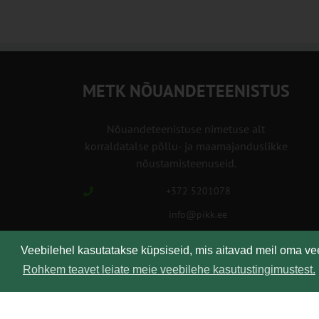
METK NÕUANDETEENISTUS
Nõuandeteenistuse nimetuse alt
korraldatalse põllu- ja maamajanduslikke
nõustamisteenuseid.
+372 5201078
info@pikk.ee
Veebilehel kasutatakse küpsiseid, mis aitavad meil oma v
Rohkem teavet leiate meie veebilehe kasutustingimustest.
Kirjuta meile!