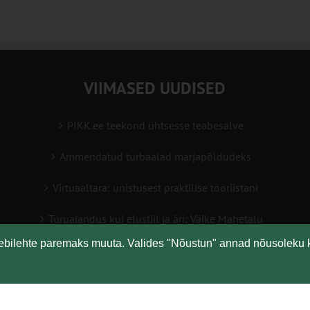
VIIMASED UUDISED
PIKK.ee teekond ühtsesse teabesalve
Ammendatud turbaalad marjapõldudeks
Virtuaaltara: unistusest praktilise tööriistani
Turuaiandus kui elustiil ja äri: Väike Mahetalu
eebilehte paremaks muuta. Valides "Nõustun" annad nõusoleku 
Vähemaga rohkem: kuidas digilahendused aitavad
põllumajanduses kasumlikkust kasvatada