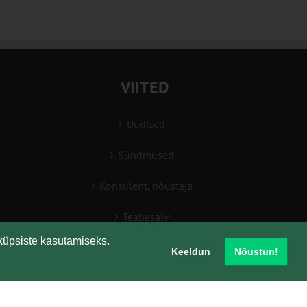
VIITED
Uudised
Sündmused
Konsulent, nõustaja
Teabesalv
küpsiste kasutamiseks.
Liitu uudiskirjaga
Keeldun
Nõustun!