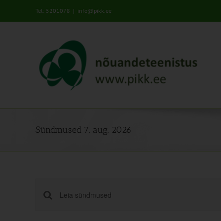
Skip
Tel: 5201078
|
info@pikk.ee
to
content
Sündmused 7. aug. 2026
Sündmused
Enter
Keyword.
Search