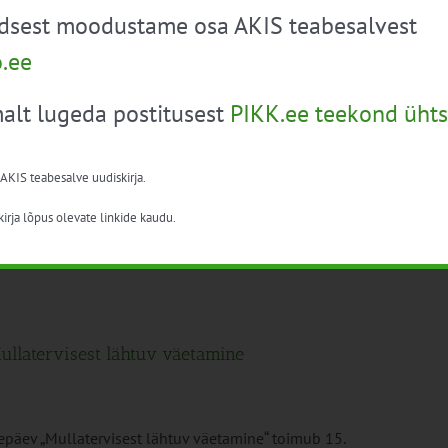
üdsest moodustame osa AKIS teabesalvest
r
o.ee
alt lugeda postitusest
PIKK.ee teekond ühts
ushuvilisi osa saama ainulaadsest vahekultuuride tuurist,
 AKIS teabesalve uudiskirja.
irja lõpus olevate linkide kaudu.
ullatervisest lähtuv väetamine
päev „Mullatervisest lähtuv väetamine“ toimub 15.