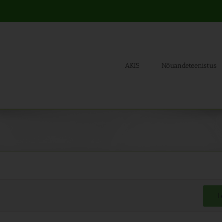
AKIS
Nõuandeteenistus
L