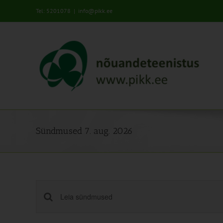
Skip
Tel: 5201078
|
info@pikk.ee
to
content
Sündmused 7. aug. 2026
Sündmused
Enter
Keyword.
Search