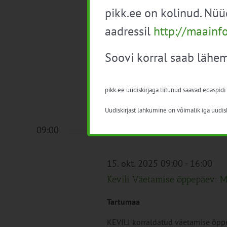
14. okt. 2025
-
17. okt. 2025
pikk.ee on kolinud. Nü
eAgronom vahekultuuride tuu
aadressil
http://maainf
Muu
Soovi korral saab lähem
eAgronom kutsub kõiki põllumajand
mis [...]
pikk.ee uudiskirjaga liitunud saavad edaspidi
Tasuta
Uudiskirjast lahkumine on võimalik iga uudisk
09:00
15. okt. 2025 09:00
-
16:00
Kevili Väetamise õppepäev: M
Tartumaa
KEVILI korraldatud väetamise õppe