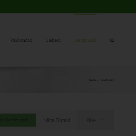
Valdkonnad
Uudised
Sündmused
Kodu
Sündmused
Sündmus
Näita Filtreid
Päev
eia Sündmused
Views
Navigation