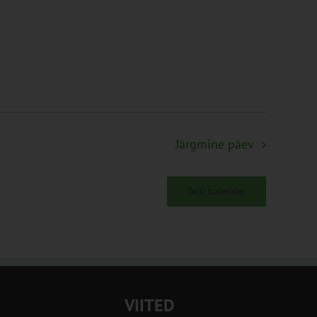
Järgmine päev
Telli kalender
VIITED