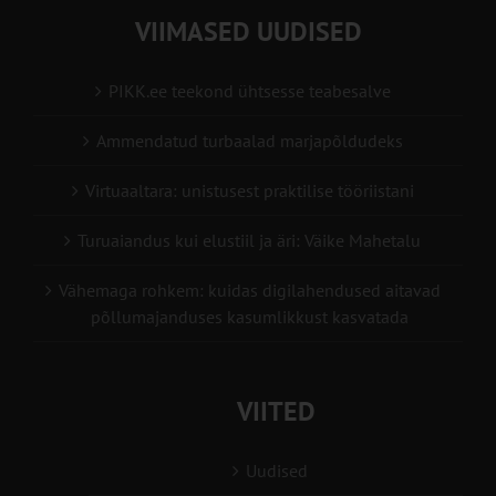
VIIMASED UUDISED
PIKK.ee teekond ühtsesse teabesalve
Ammendatud turbaalad marjapõldudeks
Virtuaaltara: unistusest praktilise tööriistani
Turuaiandus kui elustiil ja äri: Väike Mahetalu
Vähemaga rohkem: kuidas digilahendused aitavad
põllumajanduses kasumlikkust kasvatada
VIITED
Uudised