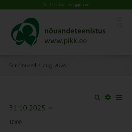
Skip
Tel: 5201078
|
info@pikk.ee
to
content
Sündmused 7. aug. 2026
Sünd
Otsi
Sündmused
Päev
Views
Näita
31.10.2025
Search
Naviga
Filtreid
Vali
and
10:00
kuupäev.
Views