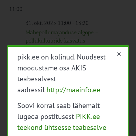
11:00
31. okt. 2025 11:00
-
13:20
Mahepõllumajanduse algõpe –
põllukultuuride kasvatus
Veebis
pikk.ee on kolinud. Nüüdsest
Tasuta
moodustame osa AKIS
teabesalvest
aadressil
http://maainfo.ee
Eelmine päev
Järgmine päev
Soovi korral saab lähemalt
Telli kalender
lugeda postitusest
PIKK.ee
teekond ühtsesse teabesalve