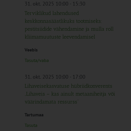
Navigation
31. okt. 2025 10:00
-
15:30
Terviklikud lahendused
keskkonnasäästlikuks tootmiseks:
pestitsiidide vähendamine ja mulla roll
kliimamuutuste leevendamisel
Veebis
Tasuta/vaba
31. okt. 2025 10:00
-
17:00
Lihaveisekasvatuse hübriidkonverents
„Lihaveis – kas ainult metaaniheitja või
väärindamata ressurss“
Tartumaa
Tasuta