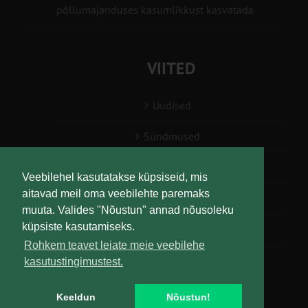
põllumajanduses kasumlikkust kasvatada
VIITED
Uudised
Sündmused
Konsulent, nõustaja
Veebilehel kasutatakse küpsiseid, mis
aitavad meil oma veebilehte paremaks
Teabesalv
muuta. Valides "Nõustun" annad nõusoleku
küpsiste kasutamiseks.
Liitu uudiskirjaga
Rohkem teavet leiate meie veebilehe
kasutustingimustest.
Keeldun
Nõustun!