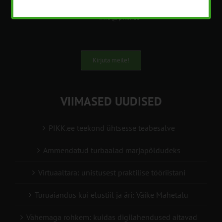
+372 5201078
info@pikk.ee
Kirjuta meile!
VIIMASED UUDISED
PIKK.ee teekond ühtsesse teabesalve
Ammendatud turbaalad marjapõldudeks
Virtuaaltara: unistusest praktilise tööriistani
Turuaiandus kui elustiil ja äri: Väike Mahetalu
Vähemaga rohkem: kuidas digilahendused aitavad