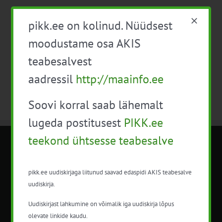
Eelmine päev
Järgmine päev
pikk.ee on kolinud. Nüüdsest
moodustame osa AKIS
Telli kalender
teabesalvest
aadressil
http://maainfo.ee
Soovi korral saab lähemalt
lugeda postitusest
PIKK.ee
teekond ühtsesse teabesalve
METK NÕUANDETEENISTUS
pikk.ee uudiskirjaga liitunud saavad edaspidi AKIS teabesalve
Nõuandeteenistuse nimetuse alt
uudiskirja.
korraldatalse põllu- ja maamajanduslikke
nõustamisteenuseid.
Uudiskirjast lahkumine on võimalik iga uudiskirja lõpus
olevate linkide kaudu.