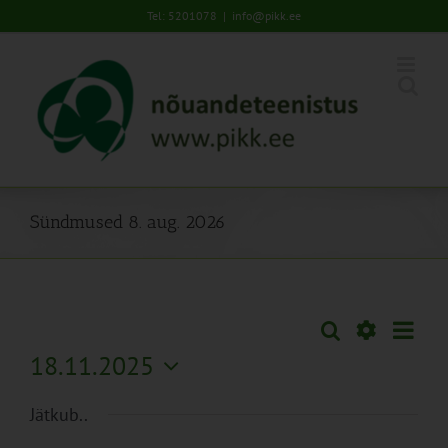
Skip
Tel: 5201078
|
info@pikk.ee
to
content
Sündmused 8. aug. 2026
Sünd
Otsi
Sündmused
Päev
Views
Näita
18.11.2025
Search
Naviga
Filtreid
Vali
and
Jätkub..
kuupäev.
Views