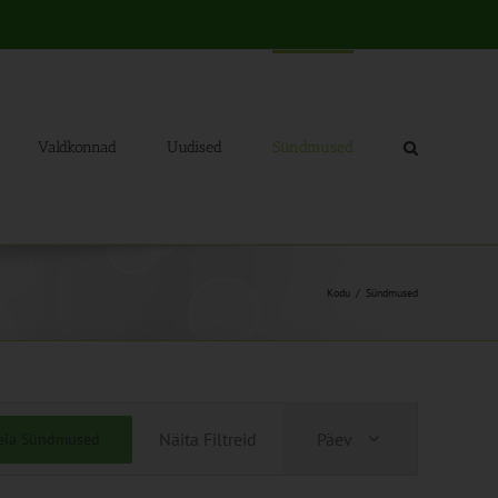
Valdkonnad
Uudised
Sündmused
Kodu
Sündmused
Sündmus
Näita Filtreid
Päev
eia Sündmused
Views
Navigation