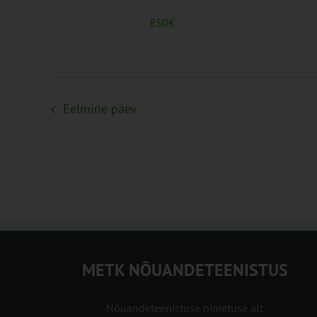
850€
Eelmine päev
METK NÕUANDETEENISTUS
Nõuandeteenistuse nimetuse alt