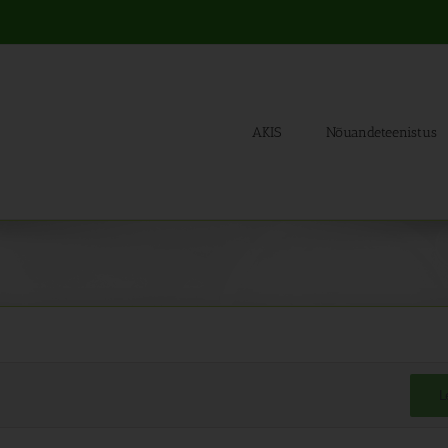
AKIS
Nõuandeteenistus
L