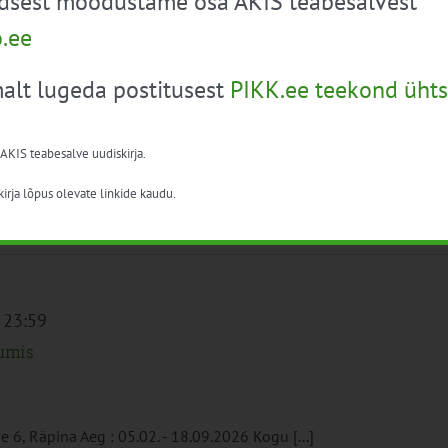
üdsest moodustame osa AKIS teabesalvest
 15:00
o.ee
6
alt lugeda postitusest
PIKK.ee teekond ühts
ebruaril Tartus. Vali omale [...]
 AKIS teabesalve uudiskirja.
irja lõpus olevate linkide kaudu.
 23:59
uumis
 6, Räpina Aeg : 05.02. - 18.09.2026 Kogu [...]