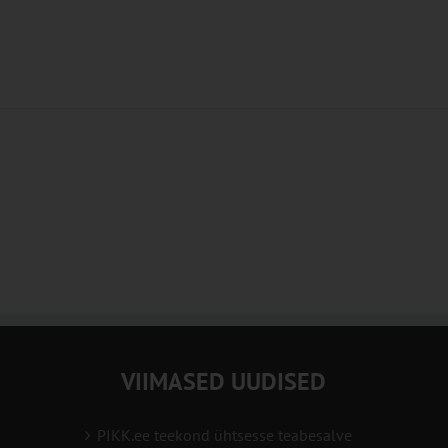
VIIMASED UUDISED
PIKK.ee teekond ühtsesse teabesalve