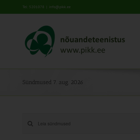
Skip
Tel: 5201078
|
info@pikk.ee
to
content
Sündmused 7. aug. 2026
Sündmused
Enter
Keyword.
Search