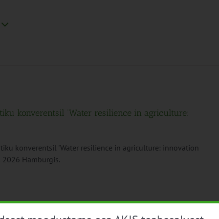
ku konverentsil ‘Water resilience in agriculture:
ku konverentsil 'Water resilience in agriculture: innovation
ail 2026 Hamburgis.