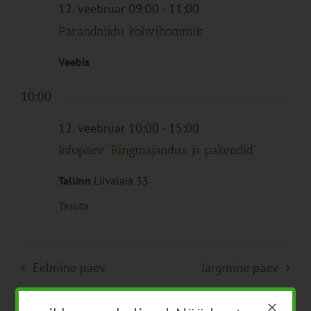
Navigation
12. veebruar 09:00
-
11:00
Pärandniidu kohvihommik
Veebis
10:00
12. veebruar 10:00
-
15:00
Infopäev “Ringmajandus ja pakendid”
Tallinn
Liivalaia 33
Tasuta
Eelmine päev
Järgmine päev