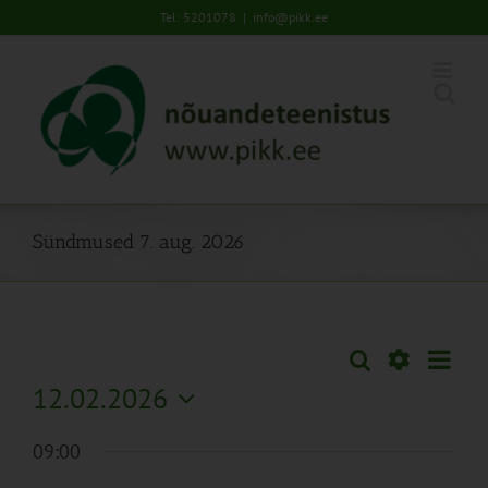
Skip
Tel: 5201078
|
info@pikk.ee
to
content
Sündmused 7. aug. 2026
Sünd
Otsi
Sündmused
Päev
Views
Näita
12.02.2026
Search
Naviga
Filtreid
Vali
and
09:00
kuupäev.
Views