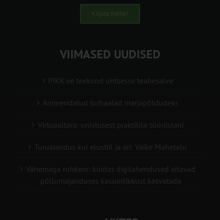
Kirjuta meile!
VIIMASED UUDISED
PIKK.ee teekond ühtsesse teabesalve
Ammendatud turbaalad marjapõldudeks
Virtuaaltara: unistusest praktilise tööriistani
Turuaiandus kui elustiil ja äri: Väike Mahetalu
Vähemaga rohkem: kuidas digilahendused aitavad
põllumajanduses kasumlikkust kasvatada