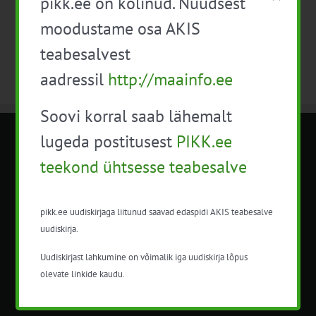
pikk.ee on kolinud. Nüüdsest
Telli kalender
moodustame osa AKIS
teabesalvest
aadressil
http://maainfo.ee
Soovi korral saab lähemalt
lugeda postitusest
PIKK.ee
METK NÕUANDETEENISTUS
teekond ühtsesse teabesalve
Nõuandeteenistuse nimetuse alt
korraldatalse põllu- ja maamajanduslikke
pikk.ee uudiskirjaga liitunud saavad edaspidi AKIS teabesalve
nõustamisteenuseid.
uudiskirja.
+372 5201078
Uudiskirjast lahkumine on võimalik iga uudiskirja lõpus
olevate linkide kaudu.
info@pikk.ee