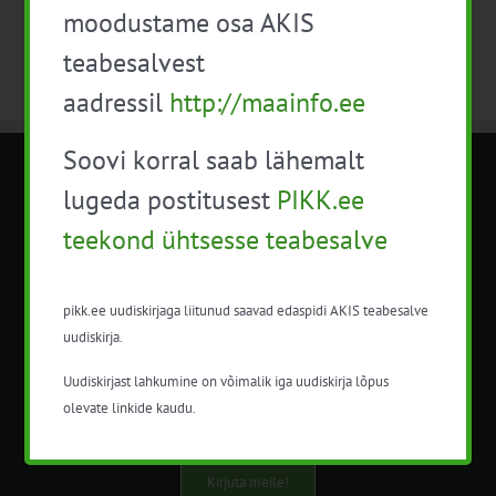
moodustame osa AKIS
teabesalvest
aadressil
http://maainfo.ee
Soovi korral saab lähemalt
METK NÕUANDETEENISTUS
lugeda postitusest
PIKK.ee
teekond ühtsesse teabesalve
Nõuandeteenistuse nimetuse alt
korraldatalse põllu- ja maamajanduslikke
nõustamisteenuseid.
pikk.ee uudiskirjaga liitunud saavad edaspidi AKIS teabesalve
uudiskirja.
+372 5201078
Uudiskirjast lahkumine on võimalik iga uudiskirja lõpus
info@pikk.ee
olevate linkide kaudu.
Kirjuta meile!