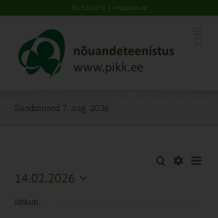
Skip
Tel: 5201078
|
info@pikk.ee
to
content
Sündmused 7. aug. 2026
Sünd
Otsi
Sündmused
Päev
Views
Näita
14.02.2026
Search
Naviga
Filtreid
Vali
and
Jätkub..
kuupäev.
Views