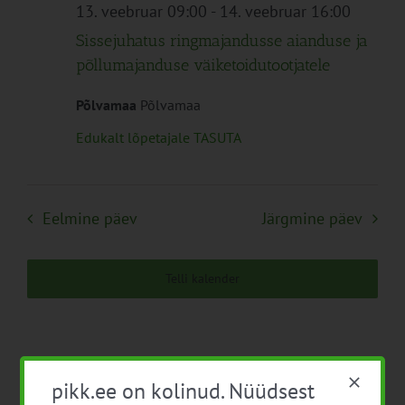
Navigation
13. veebruar 09:00
-
14. veebruar 16:00
Sissejuhatus ringmajandusse aianduse ja
põllumajanduse väiketoidutootjatele
Põlvamaa
Põlvamaa
Edukalt lõpetajale TASUTA
Eelmine päev
Järgmine päev
Telli kalender
pikk.ee on kolinud. Nüüdsest