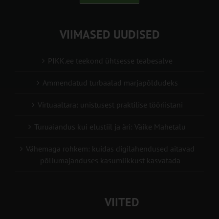
VIIMASED UUDISED
PIKK.ee teekond ühtsesse teabesalve
Ammendatud turbaalad marjapõldudeks
Virtuaaltara: unistusest praktilise tööriistani
Turuaiandus kui elustiil ja äri: Väike Mahetalu
Vähemaga rohkem: kuidas digilahendused aitavad
põllumajanduses kasumlikkust kasvatada
VIITED