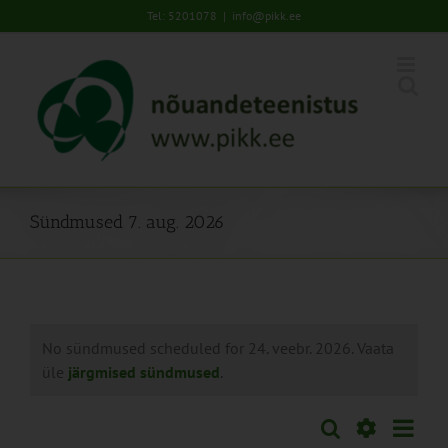
Skip
Tel: 5201078
|
info@pikk.ee
to
content
Sündmused 7. aug. 2026
No sündmused scheduled for 24. veebr. 2026. Vaata
üle
järgmised sündmused
.
Sünd
Otsi
Sündmused
Päev
Views