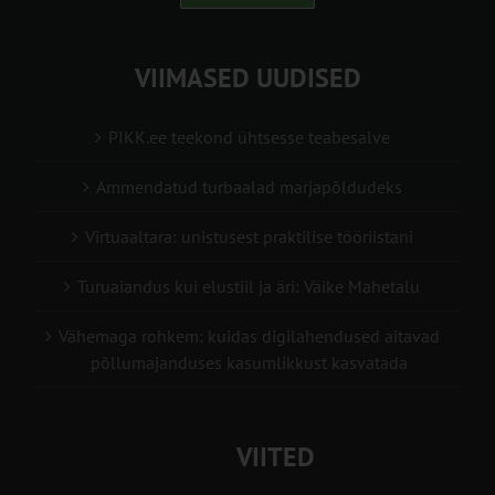
VIIMASED UUDISED
PIKK.ee teekond ühtsesse teabesalve
Ammendatud turbaalad marjapõldudeks
Virtuaaltara: unistusest praktilise tööriistani
Turuaiandus kui elustiil ja äri: Väike Mahetalu
Vähemaga rohkem: kuidas digilahendused aitavad
põllumajanduses kasumlikkust kasvatada
VIITED