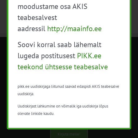
moodustame osa AKIS
teabesalvest
aadressil
http://maainfo.ee
Soovi korral saab lähemalt
METK NÕUANDETEENISTUS
lugeda postitusest
PIKK.ee
teekond ühtsesse teabesalve
Nõuandeteenistuse nimetuse alt
korraldatalse põllu- ja maamajanduslikke
nõustamisteenuseid.
pikk.ee uudiskirjaga liitunud saavad edaspidi AKIS teabesalve
uudiskirja.
+372 5201078
Uudiskirjast lahkumine on võimalik iga uudiskirja lõpus
info@pikk.ee
olevate linkide kaudu.
Kirjuta meile!