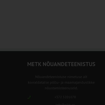
METK NÕUANDETEENISTUS
Nõuandeteenistuse nimetuse alt
korraldatalse põllu- ja maamajanduslikke
nõustamisteenuseid.
+372 5201078
info@pikk.ee