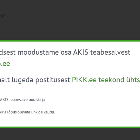
ndmused scheduled for 2. märts 2026. Vaata üle
järgmised sünd
üdsest moodustame osa AKIS teabesalvest
o.ee
alt lugeda postitusest
PIKK.ee teekond ühts
 AKIS teabesalve uudiskirja.
irja lõpus olevate linkide kaudu.