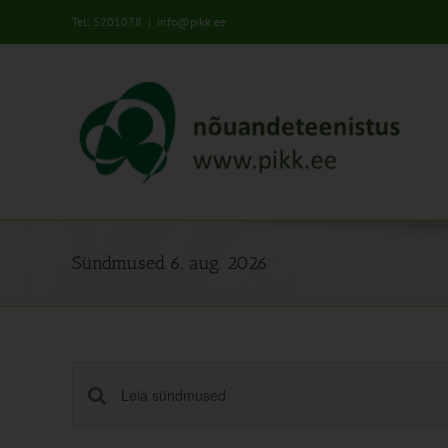
Skip
Tel: 5201078
|
info@pikk.ee
to
content
Sündmused 6. aug. 2026
Sündmused
Enter
Keyword.
Search