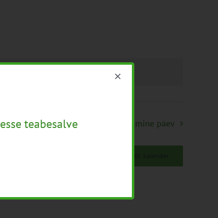
mused
.
esse teabesalve
Järgmine päev
Telli kalender