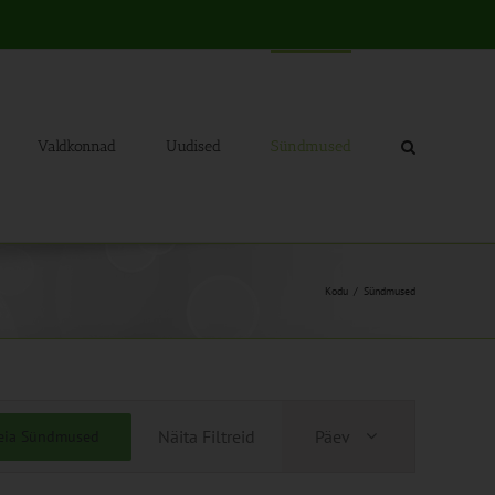
Valdkonnad
Uudised
Sündmused
Kodu
Sündmused
Sündmus
Näita Filtreid
Päev
eia Sündmused
Views
Navigation