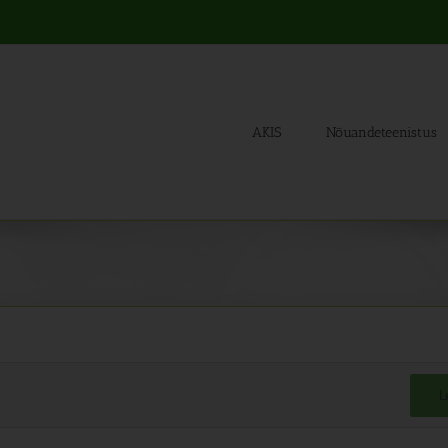
AKIS
Nõuandeteenistus
L