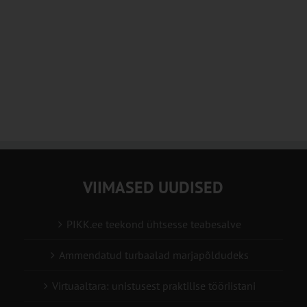
VIIMASED UUDISED
PIKK.ee teekond ühtsesse teabesalve
Ammendatud turbaalad marjapõldudeks
Virtuaaltara: unistusest praktilise tööriistani