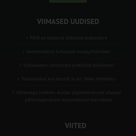
VIIMASED UUDISED
PIKK.ee teekond ühtsesse teabesalve
Ammendatud turbaalad marjapõldudeks
Virtuaaltara: unistusest praktilise tööriistani
Turuaiandus kui elustiil ja äri: Väike Mahetalu
Vähemaga rohkem: kuidas digilahendused aitavad
põllumajanduses kasumlikkust kasvatada
VIITED