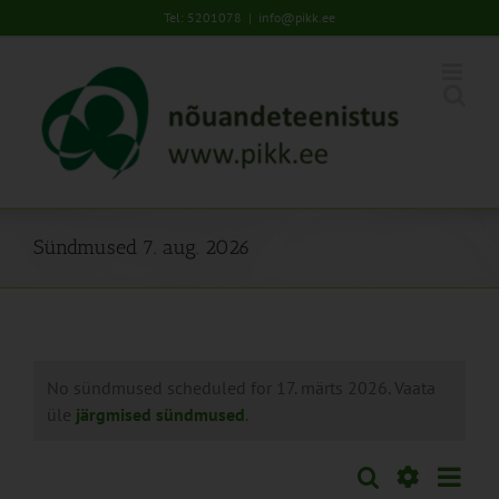
Skip
Tel: 5201078
|
info@pikk.ee
to
content
Sündmused 7. aug. 2026
No sündmused scheduled for 17. märts 2026. Vaata
üle
järgmised sündmused
.
Sünd
Otsi
Sündmused
Päev
Views