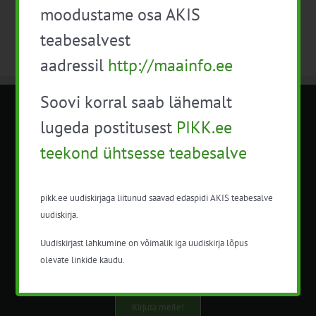
moodustame osa AKIS
teabesalvest
aadressil
http://maainfo.ee
Soovi korral saab lähemalt
METK NÕUANDETEENISTUS
lugeda postitusest
PIKK.ee
teekond ühtsesse teabesalve
Nõuandeteenistuse nimetuse alt
korraldatalse põllu- ja maamajanduslikke
nõustamisteenuseid.
pikk.ee uudiskirjaga liitunud saavad edaspidi AKIS teabesalve
uudiskirja.
+372 5201078
Uudiskirjast lahkumine on võimalik iga uudiskirja lõpus
info@pikk.ee
olevate linkide kaudu.
Kirjuta meile!