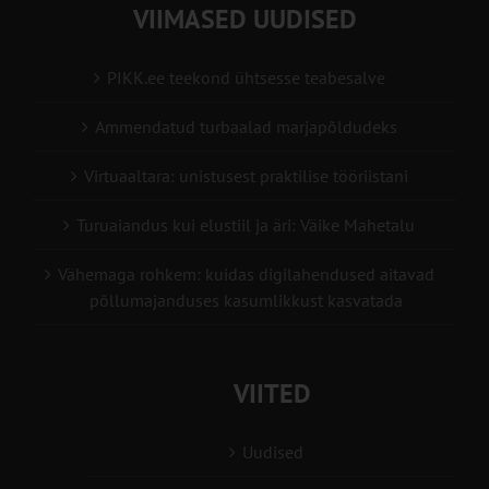
VIIMASED UUDISED
PIKK.ee teekond ühtsesse teabesalve
Ammendatud turbaalad marjapõldudeks
Virtuaaltara: unistusest praktilise tööriistani
Turuaiandus kui elustiil ja äri: Väike Mahetalu
Vähemaga rohkem: kuidas digilahendused aitavad
põllumajanduses kasumlikkust kasvatada
VIITED
Uudised