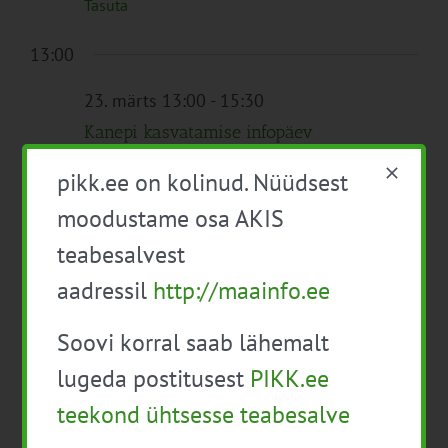
Tasuta
13:00
23. märts 13:00
-
15:30
Kanepi kasvatamise infopäev
põllumeestele 2026
pikk.ee on kolinud. Nüüdsest
Tartu
moodustame osa AKIS
teabesalvest
aadressil
http://maainfo.ee
Eelmine päev
Järgmine päev
Soovi korral saab lähemalt
Telli kalender
lugeda postitusest
PIKK.ee
teekond ühtsesse teabesalve