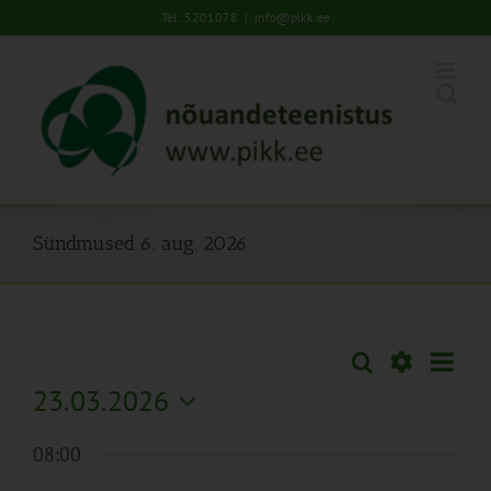
Skip
Tel: 5201078
|
info@pikk.ee
to
content
Sündmused 6. aug. 2026
Sünd
Otsi
Sündmused
Päev
Views
Näita
23.03.2026
Search
Naviga
Filtreid
Vali
and
08:00
kuupäev.
Views