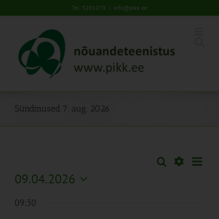
Skip
Tel: 5201078
|
info@pikk.ee
to
content
Sündmused 7. aug. 2026
Sünd
Otsi
Sündmused
Päev
Views
Näita
09.04.2026
Search
Naviga
Filtreid
Vali
and
09:30
kuupäev.
Views