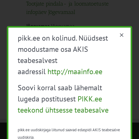
Tootjate pindala- ja loomatoetuste
infopäev Jõgevamaal
Jõgevamaa
Jõgevamaa
pikk.ee on kolinud. Nüüdsest
moodustame osa AKIS
Eelmine päev
Järgmine päev
teabesalvest
aadressil
http://maainfo.ee
Telli kalender
Soovi korral saab lähemalt
lugeda postitusest
PIKK.ee
teekond ühtsesse teabesalve
pikk.ee uudiskirjaga liitunud saavad edaspidi AKIS teabesalve
uudiskirja.