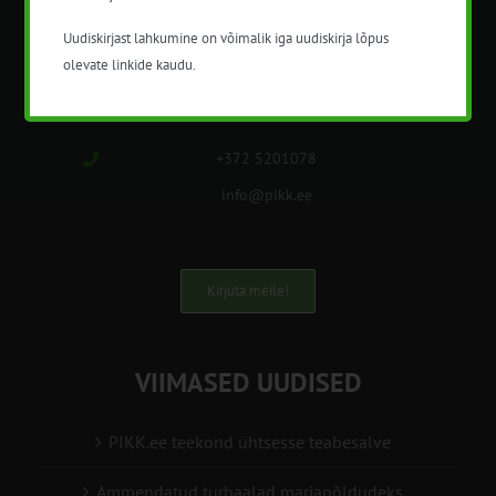
METK NÕUANDETEENISTUS
Uudiskirjast lahkumine on võimalik iga uudiskirja lõpus
Nõuandeteenistuse nimetuse alt
olevate linkide kaudu.
korraldatalse põllu- ja maamajanduslikke
nõustamisteenuseid.
+372 5201078
info@pikk.ee
Kirjuta meile!
VIIMASED UUDISED
PIKK.ee teekond ühtsesse teabesalve
Ammendatud turbaalad marjapõldudeks