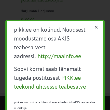
põllumajandustootjale
Harjumaa
Harjumaa
€100.00
pikk.ee on kolinud. Nüüdsest
moodustame osa AKIS
Eelmine päev
Järgmine päev
teabesalvest
aadressil
http://maainfo.ee
Telli kalender
Soovi korral saab lähemalt
lugeda postitusest
PIKK.ee
teekond ühtsesse teabesalve
pikk.ee uudiskirjaga liitunud saavad edaspidi AKIS teabesalve
uudiskirja.
METK NÕUANDETEENISTUS