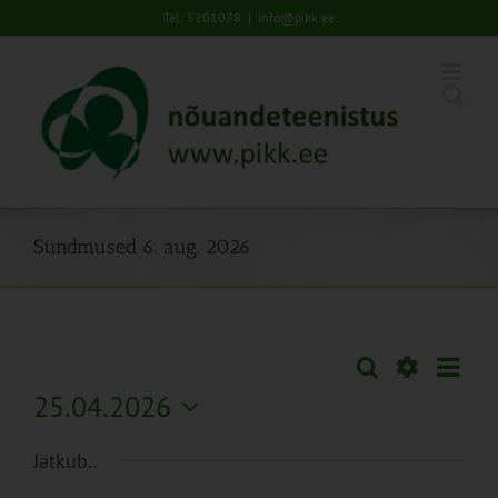
Skip
Tel: 5201078
|
info@pikk.ee
to
content
Sündmused 6. aug. 2026
Sünd
Otsi
Sündmused
Päev
Views
Näita
25.04.2026
Search
Naviga
Filtreid
Vali
and
Jätkub..
kuupäev.
Views