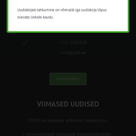
Uudiskirjast lahkumine on võimalik iga uudiskirja lõpus
Nõuandeteenistuse nimetuse alt
olevate linkide kaudu.
korraldatalse põllu- ja maamajanduslikke
nõustamisteenuseid.
+372 5201078
info@pikk.ee
Kirjuta meile!
VIIMASED UUDISED
PIKK.ee teekond ühtsesse teabesalve
Ammendatud turbaalad marjapõldudeks