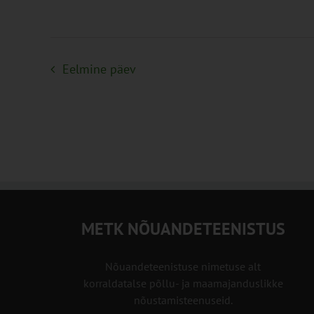
Eelmine päev
METK NÕUANDETEENISTUS
Nõuandeteenistuse nimetuse alt
korraldatalse põllu- ja maamajanduslikke
nõustamisteenuseid.