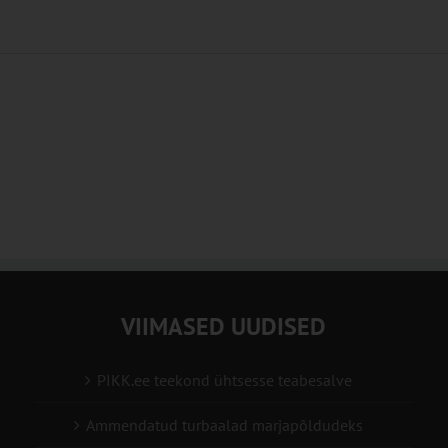
VIIMASED UUDISED
PIKK.ee teekond ühtsesse teabesalve
Ammendatud turbaalad marjapõldudeks