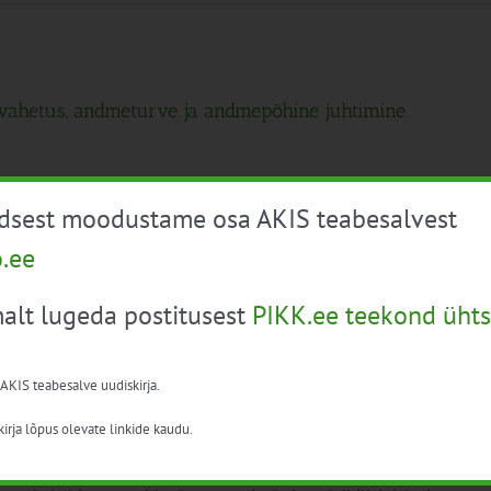
vahetus, andmeturve ja andmepõhine juhtimine
da kutsub osalema infopäeval: Andmevahetus,
üdsest moodustame osa AKIS teabesalvest
ne [...]
o.ee
alt lugeda postitusest
PIKK.ee teekond ühts
 laborianalüüsid”
 AKIS teabesalve uudiskirja.
irja lõpus olevate linkide kaudu.
dutootmise ja -käitlemisega seotud isikuid praktiliste