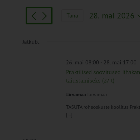
Search
and
for
Views
28. mai 2026
Täna
Sündmused
Navigation
Vali
by
kuupäev.
Keyword.
Jätkub..
26. mai 08:00
-
28. mai 17:00
Praktilised soovitused lihakan
täiustamiseks (27 t)
Järvamaa
Järvamaa
TASUTA roheoskuste koolitus Prakti
[...]