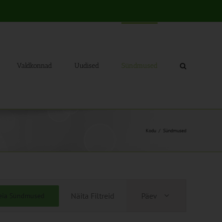
Valdkonnad
Uudised
Sündmused
Kodu
Sündmused
Sündmus
Näita Filtreid
Päev
eia Sündmused
Views
Navigation