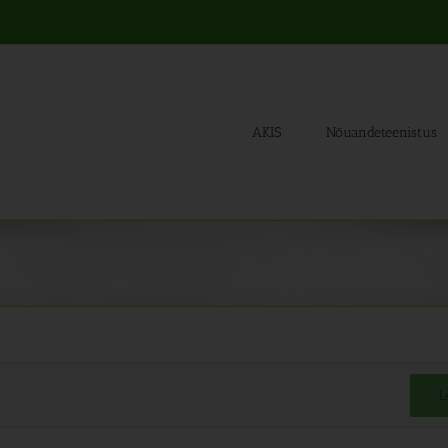
AKIS
Nõuandeteenistus
L