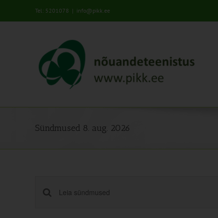
Skip
Tel: 5201078
|
info@pikk.ee
to
content
Sündmused 8. aug. 2026
Sündmused
Enter
Keyword.
Search