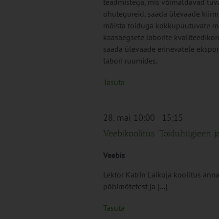
teadmistega, mis võimaldavad tuvas
ohutegureid, saada ülevaade kiir
mõista toiduga kokkupuutuvate mat
kaasaegsete laborite kvaliteedikon
saada ülevaade erinevatele ekspor
labori ruumides.
Tasuta
28. mai 10:00
-
15:15
Veebikoolitus “Toiduhügieen ja
Veebis
Lektor Katrin Laikoja koolitus an
põhimõtetest ja [...]
Tasuta