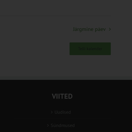
Järgmine päev
Telli kalender
VIITED
Uudised
Sündmused