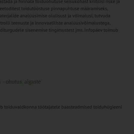
tada ja hinnata toiduohutuse seisukohast kriitilisi riske ja
meetoditest toidutööstuse pinnapuhtuse määramiseks,
erjalide analüüsimise olulisust ja võimalusi, tutvuda
trolli teenuste ja innovaatiliste analüüsivõimalustega,
diturgudele sisenemise tingimustest jms. Infopäev toimub
 -ohutus, algaste”
nab toiduvaldkonna töötajatele baasteadmised toiduhügieeni