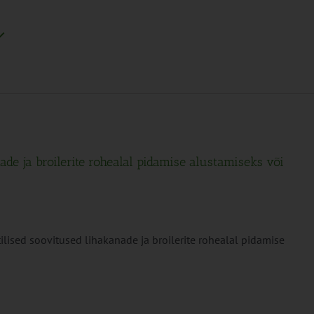
ade ja broilerite rohealal pidamise alustamiseks või
lised soovitused lihakanade ja broilerite rohealal pidamise