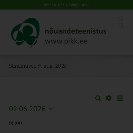
Skip
Tel: 5201078
|
info@pikk.ee
to
content
Sündmused 9. aug. 2026
Sünd
Otsi
Sündmused
Päev
Views
Näita
02.06.2026
Search
Naviga
Filtreid
Vali
and
08:00
kuupäev.
Views