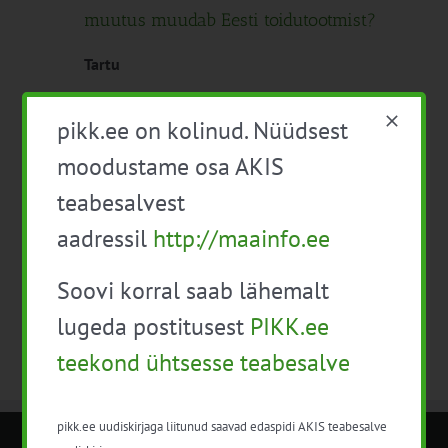
muutus muudab Eesti toidutootmist?
Tartu
Tasuta
pikk.ee on kolinud. Nüüdsest
moodustame osa AKIS
Eelmine päev
Järgmine päev
teabesalvest
aadressil
http://maainfo.ee
Telli kalender
Soovi korral saab lähemalt
lugeda postitusest
PIKK.ee
teekond ühtsesse teabesalve
pikk.ee uudiskirjaga liitunud saavad edaspidi AKIS teabesalve