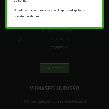
uudiskirja.
METK NÕUANDETEENISTUS
Uudiskirjast lahkumine on võimalik iga uudiskirja lõpus
olevate linkide kaudu.
Nõuandeteenistuse nimetuse alt
korraldatalse põllu- ja maamajanduslikke
nõustamisteenuseid.
+372 5201078
info@pikk.ee
Kirjuta meile!
VIIMASED UUDISED
PIKK.ee teekond ühtsesse teabesalve