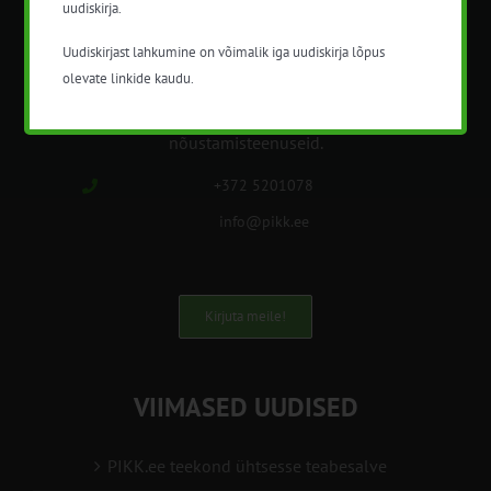
uudiskirja.
METK NÕUANDETEENISTUS
Uudiskirjast lahkumine on võimalik iga uudiskirja lõpus
olevate linkide kaudu.
Nõuandeteenistuse nimetuse alt
korraldatalse põllu- ja maamajanduslikke
nõustamisteenuseid.
+372 5201078
info@pikk.ee
Kirjuta meile!
VIIMASED UUDISED
PIKK.ee teekond ühtsesse teabesalve