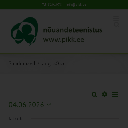
Skip
Tel: 5201078
|
info@pikk.ee
to
content
Sündmused 6. aug. 2026
Sünd
Otsi
Sündmused
Päev
Views
Näita
04.06.2026
Search
Naviga
Filtreid
Vali
and
Jätkub..
kuupäev.
Views