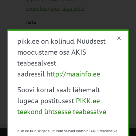
Seenekasvatus algajatele
Tartu
120€
pikk.ee on kolinud. Nüüdsest
moodustame osa AKIS
Eelmine päev
Järgmine päev
teabesalvest
aadressil
http://maainfo.ee
Telli kalender
Soovi korral saab lähemalt
lugeda postitusest
PIKK.ee
teekond ühtsesse teabesalve
pikk.ee uudiskirjaga liitunud saavad edaspidi AKIS teabesalve