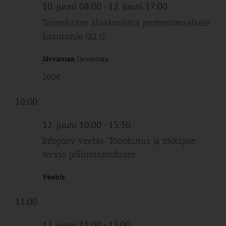
Navigation
10. juuni 08:00
-
12. juuni 17:00
Taimekaitse aluskoolitus professionaalsele
kasutajale (22 t)
Järvamaa
Järvamaa
200€
10:00
12. juuni 10:00
-
15:30
Infopäev veebis “Tööohutus ja töötajate
tervis põllumajanduses”
Veebis
11:00
12. juuni 11:00
-
13:00