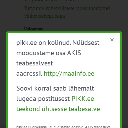
Tutvume kahepaiksete jaoks taastatud
väikeveekogudega
Valgamaa
Tasuta
pikk.ee on kolinud. Nüüdsest
moodustame osa AKIS
teabesalvest
Eelmine päev
Järgmine päev
aadressil
http://maainfo.ee
Telli kalender
Soovi korral saab lähemalt
lugeda postitusest
PIKK.ee
teekond ühtsesse teabesalve
pikk.ee uudiskirjaga liitunud saavad edaspidi AKIS teabesalve