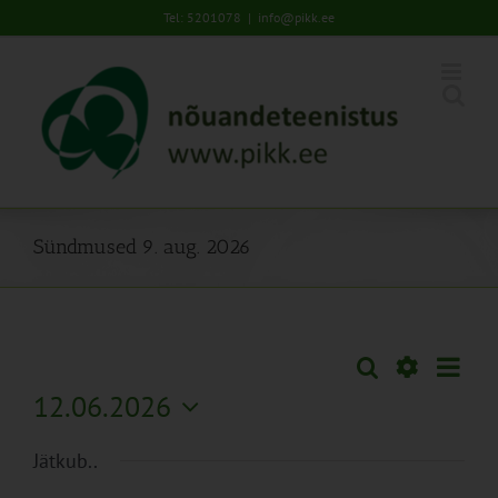
Skip
Tel: 5201078
|
info@pikk.ee
to
content
Sündmused 9. aug. 2026
Sünd
Otsi
Sündmused
Päev
Views
Näita
12.06.2026
Search
Naviga
Filtreid
Vali
and
Jätkub..
kuupäev.
Views