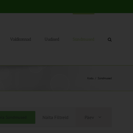
Valdkonnad
Uudised
Sündmused
Kodu
Sündmused
Sündmus
Näita Filtreid
Päev
eia Sündmused
Views
Navigation