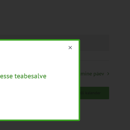
mused
.
Järgmine päev
esse teabesalve
Telli kalender