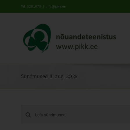
Skip
Tel: 5201078
|
info@pikk.ee
to
content
Sündmused 8. aug. 2026
Sündmused
Enter
Keyword.
Search