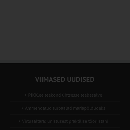
VIIMASED UUDISED
PIKK.ee teekond ühtsesse teabesalve
Ammendatud turbaalad marjapõldudeks
Virtuaaltara: unistusest praktilise tööriistani