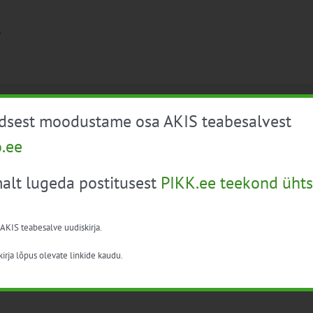
ndmused scheduled for 8. juuli 2026. Vaata üle
järgmised sünd
üdsest moodustame osa AKIS teabesalvest
o.ee
alt lugeda postitusest
PIKK.ee teekond ühts
 AKIS teabesalve uudiskirja.
irja lõpus olevate linkide kaudu.