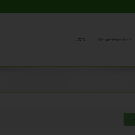
AKIS
Nõuandeteenistus
L