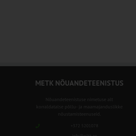
METK NÕUANDETEENISTUS
Nõuandeteenistuse nimetuse alt
korraldatalse põllu- ja maamajanduslikke
nõustamisteenuseid.
+372 5201078
info@pikk.ee