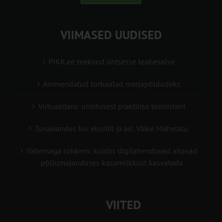
VIIMASED UUDISED
PIKK.ee teekond ühtsesse teabesalve
Ammendatud turbaalad marjapõldudeks
Virtuaaltara: unistusest praktilise tööriistani
Turuaiandus kui elustiil ja äri: Väike Mahetalu
Vähemaga rohkem: kuidas digilahendused aitavad
põllumajanduses kasumlikkust kasvatada
VIITED