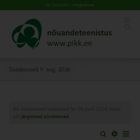
Skip
Tel: 5201078
|
info@pikk.ee
to
content
Sündmused 9. aug. 2026
No sündmused scheduled for 28. juuli 2026. Vaata
üle
järgmised sündmused
.
Sünd
Otsi
Sündmused
Päev
Views