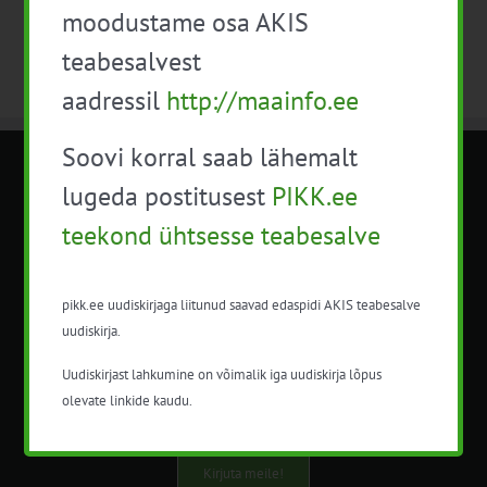
moodustame osa AKIS
teabesalvest
aadressil
http://maainfo.ee
Soovi korral saab lähemalt
METK NÕUANDETEENISTUS
lugeda postitusest
PIKK.ee
teekond ühtsesse teabesalve
Nõuandeteenistuse nimetuse alt
korraldatalse põllu- ja maamajanduslikke
nõustamisteenuseid.
pikk.ee uudiskirjaga liitunud saavad edaspidi AKIS teabesalve
uudiskirja.
+372 5201078
Uudiskirjast lahkumine on võimalik iga uudiskirja lõpus
info@pikk.ee
olevate linkide kaudu.
Kirjuta meile!