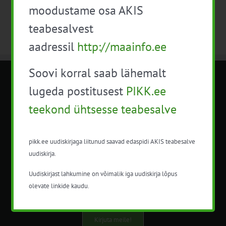
moodustame osa AKIS
teabesalvest
aadressil
http://maainfo.ee
Soovi korral saab lähemalt
METK NÕUANDETEENISTUS
lugeda postitusest
PIKK.ee
teekond ühtsesse teabesalve
Nõuandeteenistuse nimetuse alt
korraldatalse põllu- ja maamajanduslikke
nõustamisteenuseid.
pikk.ee uudiskirjaga liitunud saavad edaspidi AKIS teabesalve
uudiskirja.
+372 5201078
Uudiskirjast lahkumine on võimalik iga uudiskirja lõpus
info@pikk.ee
olevate linkide kaudu.
Kirjuta meile!