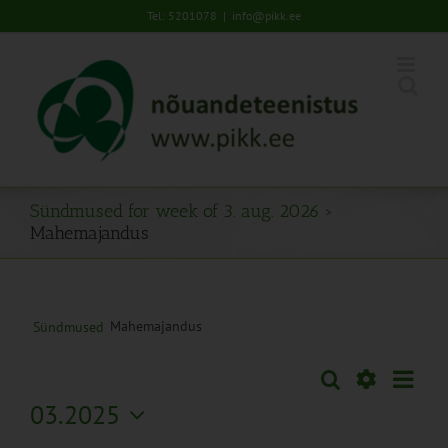
Skip
Tel: 5201078
|
info@pikk.ee
to
content
Sündmused for week of 3. aug. 2026
›
Mahemajandus
Mahemajandus
Sündmused
Sünd
Otsi
Sündmused
Nädal
Views
Näita
03.2025
Search
Naviga
Filtreid
Vali
and