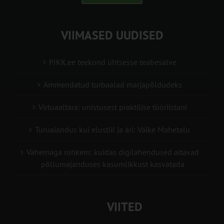
VIIMASED UUDISED
PIKK.ee teekond ühtsesse teabesalve
Ammendatud turbaalad marjapõldudeks
Virtuaaltara: unistusest praktilise tööriistani
Turuaiandus kui elustiil ja äri: Väike Mahetalu
Vähemaga rohkem: kuidas digilahendused aitavad
põllumajanduses kasumlikkust kasvatada
VIITED