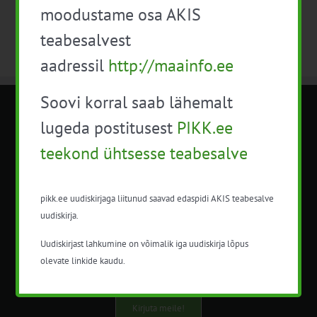
moodustame osa AKIS
teabesalvest
aadressil
http://maainfo.ee
Soovi korral saab lähemalt
METK NÕUANDETEENISTUS
lugeda postitusest
PIKK.ee
teekond ühtsesse teabesalve
Nõuandeteenistuse nimetuse alt
korraldatalse põllu- ja maamajanduslikke
nõustamisteenuseid.
pikk.ee uudiskirjaga liitunud saavad edaspidi AKIS teabesalve
uudiskirja.
+372 5201078
Uudiskirjast lahkumine on võimalik iga uudiskirja lõpus
info@pikk.ee
olevate linkide kaudu.
Kirjuta meile!