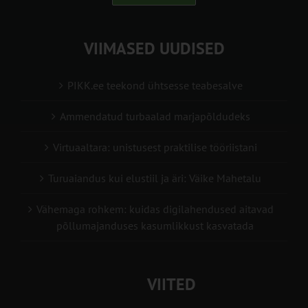
VIIMASED UUDISED
PIKK.ee teekond ühtsesse teabesalve
Ammendatud turbaalad marjapõldudeks
Virtuaaltara: unistusest praktilise tööriistani
Turuaiandus kui elustiil ja äri: Väike Mahetalu
Vähemaga rohkem: kuidas digilahendused aitavad
põllumajanduses kasumlikkust kasvatada
VIITED