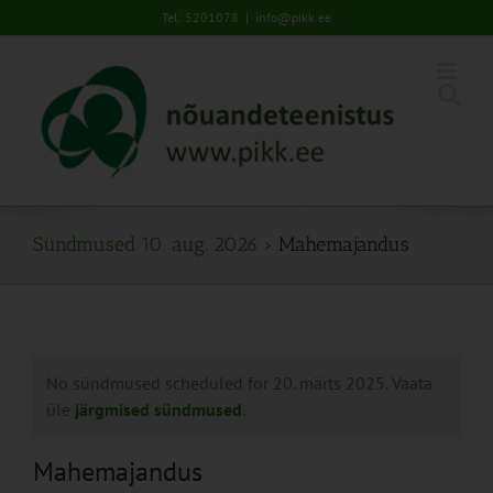
Skip
Tel: 5201078
|
info@pikk.ee
to
content
Sündmused 10. aug. 2026
› Mahemajandus
No sündmused scheduled for 20. märts 2025. Vaata
üle
järgmised sündmused
.
Mahemajandus