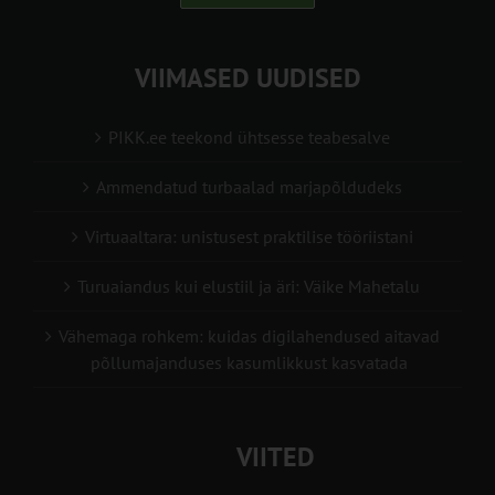
VIIMASED UUDISED
PIKK.ee teekond ühtsesse teabesalve
Ammendatud turbaalad marjapõldudeks
Virtuaaltara: unistusest praktilise tööriistani
Turuaiandus kui elustiil ja äri: Väike Mahetalu
Vähemaga rohkem: kuidas digilahendused aitavad
põllumajanduses kasumlikkust kasvatada
VIITED