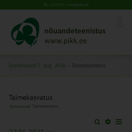
Skip
Tel: 5201078
|
info@pikk.ee
to
content
Sündmused 7. aug. 2026
› Taimekasvatus
Taimekasvatus
Taimekasvatus
Sündmused
Sünd
Otsi
Sündmused
Päev
Views
Näita