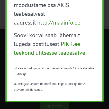
moodustame osa AKIS
teabesalvest
aadressil
http://maainfo.ee
Soovi korral saab lähemalt
METK NÕUANDETEENISTUS
lugeda postitusest
PIKK.ee
teekond ühtsesse teabesalve
Nõuandeteenistuse nimetuse alt
korraldatalse põllu- ja maamajanduslikke
nõustamisteenuseid.
pikk.ee uudiskirjaga liitunud saavad edaspidi AKIS teabesalve
uudiskirja.
+372 5201078
Uudiskirjast lahkumine on võimalik iga uudiskirja lõpus
info@pikk.ee
olevate linkide kaudu.
Kirjuta meile!