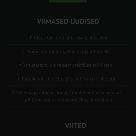
VIIMASED UUDISED
PIKK.ee teekond ühtsesse teabesalve
Ammendatud turbaalad marjapõldudeks
Virtuaaltara: unistusest praktilise tööriistani
Turuaiandus kui elustiil ja äri: Väike Mahetalu
Vähemaga rohkem: kuidas digilahendused aitavad
põllumajanduses kasumlikkust kasvatada
VIITED