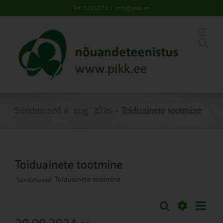
Skip
Tel: 5201078
|
info@pikk.ee
to
content
Sündmused 6. aug. 2026
› Toiduainete tootmine
Toiduainete tootmine
Toiduainete tootmine
Sündmused
Sünd
Otsi
Sündmused
Päev
Views
Näita