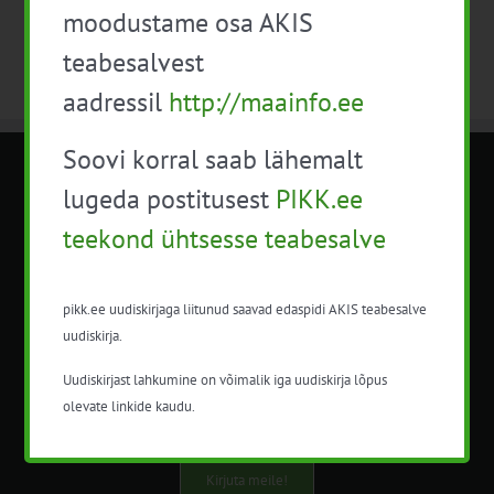
moodustame osa AKIS
teabesalvest
aadressil
http://maainfo.ee
Soovi korral saab lähemalt
METK NÕUANDETEENISTUS
lugeda postitusest
PIKK.ee
teekond ühtsesse teabesalve
Nõuandeteenistuse nimetuse alt
korraldatalse põllu- ja maamajanduslikke
nõustamisteenuseid.
pikk.ee uudiskirjaga liitunud saavad edaspidi AKIS teabesalve
uudiskirja.
+372 5201078
Uudiskirjast lahkumine on võimalik iga uudiskirja lõpus
info@pikk.ee
olevate linkide kaudu.
Kirjuta meile!