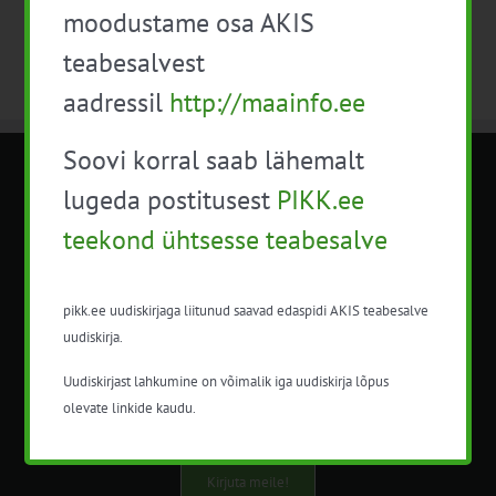
moodustame osa AKIS
teabesalvest
aadressil
http://maainfo.ee
Soovi korral saab lähemalt
METK NÕUANDETEENISTUS
lugeda postitusest
PIKK.ee
teekond ühtsesse teabesalve
Nõuandeteenistuse nimetuse alt
korraldatalse põllu- ja maamajanduslikke
nõustamisteenuseid.
pikk.ee uudiskirjaga liitunud saavad edaspidi AKIS teabesalve
uudiskirja.
+372 5201078
Uudiskirjast lahkumine on võimalik iga uudiskirja lõpus
info@pikk.ee
olevate linkide kaudu.
Kirjuta meile!