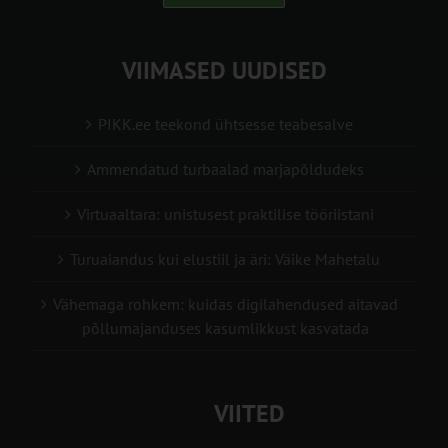
VIIMASED UUDISED
PIKK.ee teekond ühtsesse teabesalve
Ammendatud turbaalad marjapõldudeks
Virtuaaltara: unistusest praktilise tööriistani
Turuaiandus kui elustiil ja äri: Väike Mahetalu
Vähemaga rohkem: kuidas digilahendused aitavad
põllumajanduses kasumlikkust kasvatada
VIITED