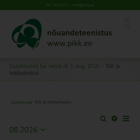
Skip
Tel: 5201078
|
info@pikk.ee
to
content
Sündmused for week of 3. aug. 2026
› Toit ja
toiduohutus
Toit ja toiduohutus
Sündmused
Sünd
Otsi
Sündmused
Nädal
Views
Näita
08.2026
Search
Naviga
Filtreid
Vali
and