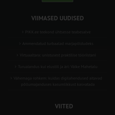
VIIMASED UUDISED
PIKK.ee teekond ühtsesse teabesalve
Ammendatud turbaalad marjapõldudeks
Virtuaaltara: unistusest praktilise tööriistani
Turuaiandus kui elustiil ja äri: Väike Mahetalu
Vähemaga rohkem: kuidas digilahendused aitavad
põllumajanduses kasumlikkust kasvatada
VIITED