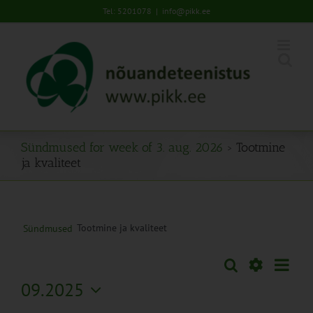
Skip
Tel: 5201078
|
info@pikk.ee
to
content
Sündmused for week of 3. aug. 2026
› Tootmine
ja kvaliteet
Tootmine ja kvaliteet
Sündmused
Sünd
Otsi
Sündmused
Nädal
Views
Näita
09.2025
Search
Naviga
Filtreid
Vali
and