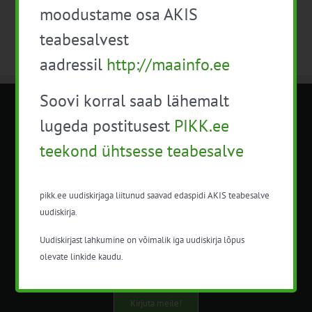
moodustame osa AKIS
teabesalvest
aadressil
http://maainfo.ee
Soovi korral saab lähemalt
METK NÕUANDETEENISTUS
lugeda postitusest
PIKK.ee
teekond ühtsesse teabesalve
Nõuandeteenistuse nimetuse alt
korraldatalse põllu- ja maamajanduslikke
nõustamisteenuseid.
pikk.ee uudiskirjaga liitunud saavad edaspidi AKIS teabesalve
uudiskirja.
+372 5201078
Uudiskirjast lahkumine on võimalik iga uudiskirja lõpus
info@pikk.ee
olevate linkide kaudu.
Kirjuta meile!