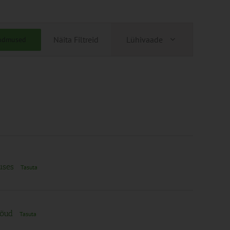
Sündmus
Näita Filtreid
Lühivaade
ündmused
Views
Navigation
duses
Tasuta
jõud
Tasuta