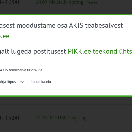
0
-
17:00
24.09 Maisisilo õpiring
Tasuta
üdsest moodustame osa AKIS teabesalvest
 päev
Mahetootmise edendamine: Jätkusuutlikud prak
o.ee
alt lugeda postitusest
PIKK.ee teekond ühts
 päev
Mahetootmise edendamine: Jätkusuutlikud prak
 AKIS teabesalve uudiskirja.
irja lõpus olevate linkide kaudu.
0
-
15:00
EPA2025 konverents: Keskkonnahoidlik silotoo
Tasuta
0
-
15:00
16.10 ROHUSILO õpiring