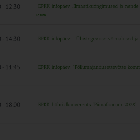
0
-
12:30
EPKK infopäev „Ilmastikutingimused ja nende
Tasuta
0
-
14:30
EPKK infopäev: “Ühistegevuse võimalused ja
0
-
11:45
EPKK infopäev: “Põllumajandusettevõtte komm
0
-
18:00
EPKK hübriidkonverents “Piimafoorum 2025”