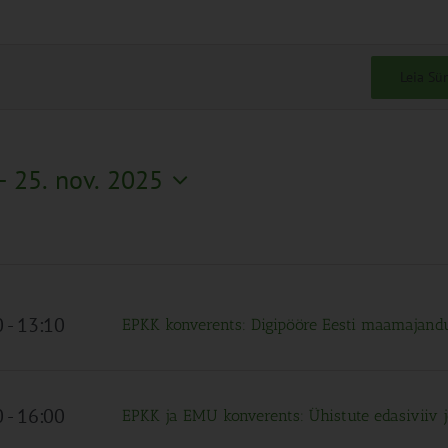
Leia S
- 
25. nov. 2025
0
-
13:10
EPKK konverents: Digipööre Eesti maamajan
0
-
16:00
EPKK ja EMU konverents: Ühistute edasiviiv 