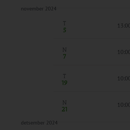
november 2024
T
13:0
5
N
10:0
7
T
10:0
19
N
10:0
21
detsember 2024