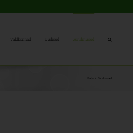
Valdkonnad
Uudised
Sündmused
Kodu
Sündmused