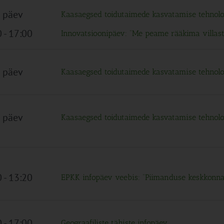
 päev
Kaasaegsed toidutaimede kasvatamise tehnolo
0
-
17:00
Innovatsioonipäev: “Me peame rääkima villas
 päev
Kaasaegsed toidutaimede kasvatamise tehnolo
 päev
Kaasaegsed toidutaimede kasvatamise tehnolo
0
-
13:20
EPKK infopäev veebis: “Piimanduse keskkonna
0
-
17:00
Geograafiliste tähiste infopäev