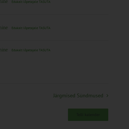
imine
Edukalt lõpetajale TASUTA
imine
Edukalt lõpetajale TASUTA
imine
Edukalt lõpetajale TASUTA
Järgmised
Sündmused
Telli kalender