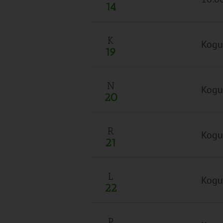
14
K
Kogu
19
N
Kogu
20
R
Kogu
21
L
Kogu
22
P