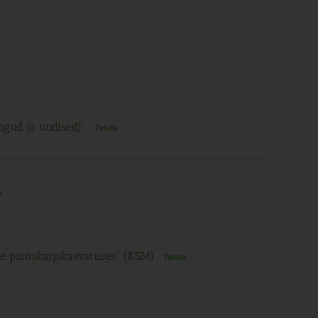
engud ja uudised)”
Tasuta
a
ne piimakarjakasvatuses” (KSM)
Tasuta