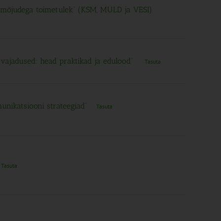
 mõjudega toimetulek” (KSM, MULD ja VESI)
 vajadused: head praktikad ja edulood”
Tasuta
unikatsiooni strateegiad”
Tasuta
Tasuta