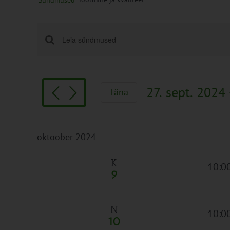
Sündmused
Sündmused
Enter
Keyword.
Search
Search
and
for
Views
27. sept. 2024
 
Täna
Sündmused
Navigation
Vali
by
kuupäev.
Keyword.
oktoober 2024
K
10:0
9
N
10:0
10