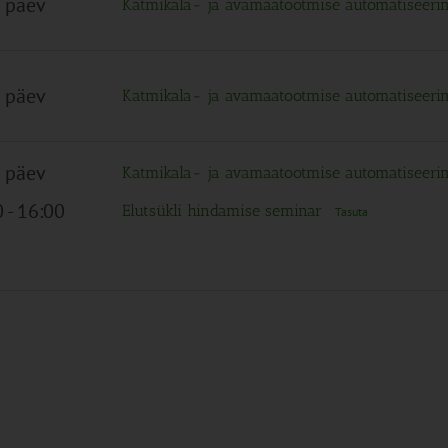
 päev
Katmikala- ja avamaatootmise automatiseer
 päev
Katmikala- ja avamaatootmise automatiseer
 päev
Katmikala- ja avamaatootmise automatiseer
0
-
16:00
Elutsükli hindamise seminar
Tasuta