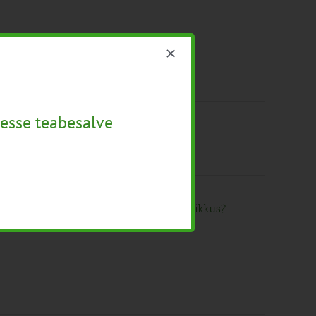
tikad ja innovatsioonid
esse teabesalve
tikad ja innovatsioonid
tmine- kas helesinine unistus või tegelikkus?