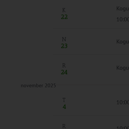
Kogu
K
22
10:0
N
Kogu
23
R
Kogu
24
november 2025
T
10:0
4
R
10:0