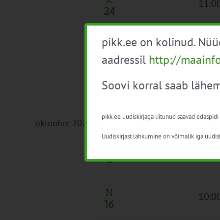
11:0
24
pikk.ee on kolinud. Nü
N
Kogu
25
aadressil
http://maainf
Soovi korral saab lähem
R
Kogu
26
pikk.ee uudiskirjaga liitunud saavad edaspidi
oktoober 2025
Uudiskirjast lahkumine on võimalik iga uudisk
10:3
K
8
N
10:0
16