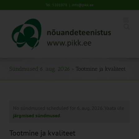
Skip
Tel: 5201078
|
info@pikk.ee
to
content
Sündmused 6. aug. 2026
› Tootmine ja kvaliteet
No sündmused scheduled for 6. aug. 2026. Vaata üle
järgmised sündmused
.
Tootmine ja kvaliteet