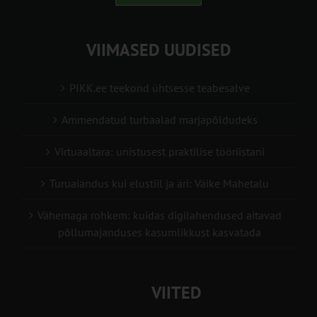
VIIMASED UUDISED
PIKK.ee teekond ühtsesse teabesalve
Ammendatud turbaalad marjapõldudeks
Virtuaaltara: unistusest praktilise tööriistani
Turuaiandus kui elustiil ja äri: Väike Mahetalu
Vähemaga rohkem: kuidas digilahendused aitavad
põllumajanduses kasumlikkust kasvatada
VIITED