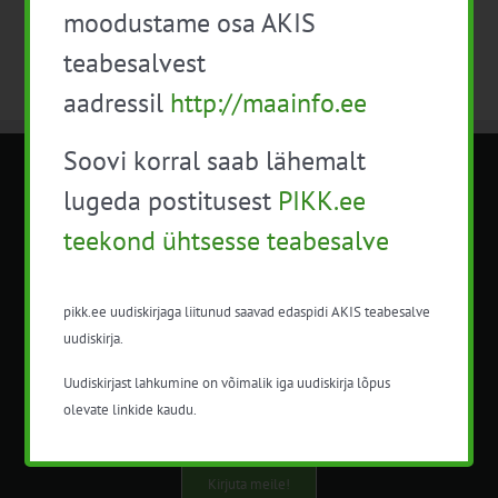
moodustame osa AKIS
teabesalvest
aadressil
http://maainfo.ee
Soovi korral saab lähemalt
METK NÕUANDETEENISTUS
lugeda postitusest
PIKK.ee
teekond ühtsesse teabesalve
Nõuandeteenistuse nimetuse alt
korraldatalse põllu- ja maamajanduslikke
nõustamisteenuseid.
pikk.ee uudiskirjaga liitunud saavad edaspidi AKIS teabesalve
uudiskirja.
+372 5201078
Uudiskirjast lahkumine on võimalik iga uudiskirja lõpus
info@pikk.ee
olevate linkide kaudu.
Kirjuta meile!