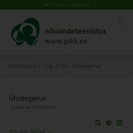
Skip
Tel: 5201078
|
info@pikk.ee
to
content
Sündmused 9. aug. 2026
› Ühistegevus
Ühistegevus
Ühistegevus
Sündmused
Sünd
Otsi
Sündmused
Päev
Views
Näita