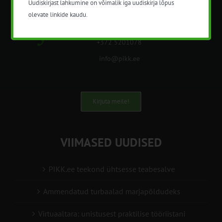
Uudiskirjast lahkumine on võimalik iga uudiskirja lõpus
korraldatalse põllu- ja maamajanduslikke
olevate linkide kaudu.
nõustamisteenuseid.
+372 5201078
info@pikk.ee
Kirjuta meile!
VIIMASED UUDISED
PIKK.ee teekond ühtsesse teabesalve
Ammendatud turbaalad marjapõldudeks
Virtuaaltara: unistusest praktilise tööriistani