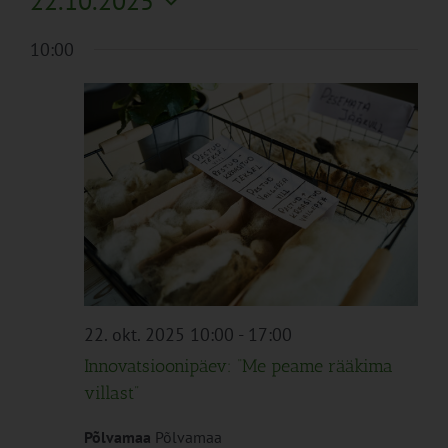
22.10.2025
Search
Naviga
Filtreid
Vali
and
10:00
kuupäev.
Views
Navigation
22. okt. 2025 10:00
-
17:00
Innovatsioonipäev: “Me peame rääkima
villast”
Põlvamaa
Põlvamaa