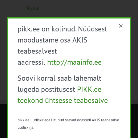
Tasuta
pikk.ee on kolinud. Nüüdsest
Eelmine päev
Järgmine päev
moodustame osa AKIS
teabesalvest
Telli kalender
aadressil
http://maainfo.ee
Soovi korral saab lähemalt
lugeda postitusest
PIKK.ee
teekond ühtsesse teabesalve
METK NÕUANDETEENISTUS
pikk.ee uudiskirjaga liitunud saavad edaspidi AKIS teabesalve
uudiskirja.
Nõuandeteenistuse nimetuse alt