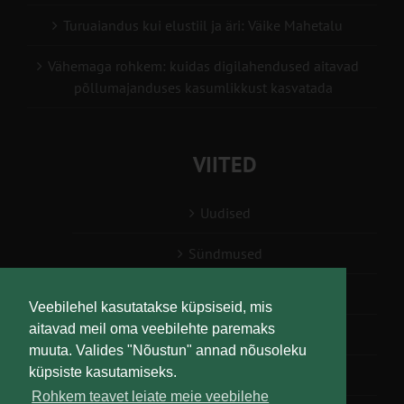
Turuaiandus kui elustiil ja äri: Väike Mahetalu
Vähemaga rohkem: kuidas digilahendused aitavad
põllumajanduses kasumlikkust kasvatada
VIITED
Uudised
Sündmused
Konsulent, nõustaja
Veebilehel kasutatakse küpsiseid, mis
aitavad meil oma veebilehte paremaks
Teabesalv
muuta. Valides "Nõustun" annad nõusoleku
küpsiste kasutamiseks.
Liitu uudiskirjaga
Rohkem teavet leiate meie veebilehe