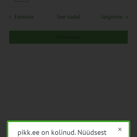
Navigation
Eelmine
See nädal
Järgmine
Telli kalender
pikk.ee on kolinud. Nüüdsest