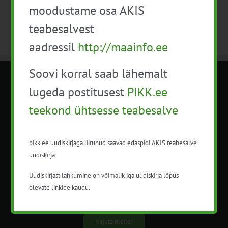
moodustame osa AKIS
teabesalvest
aadressil
http://maainfo.ee
Soovi korral saab lähemalt
METK NÕUANDETEENISTUS
lugeda postitusest
PIKK.ee
teekond ühtsesse teabesalve
Nõuandeteenistuse nimetuse alt
korraldatalse põllu- ja maamajanduslikke
nõustamisteenuseid.
pikk.ee uudiskirjaga liitunud saavad edaspidi AKIS teabesalve
uudiskirja.
+372 5201078
Uudiskirjast lahkumine on võimalik iga uudiskirja lõpus
info@pikk.ee
olevate linkide kaudu.
Kirjuta meile!