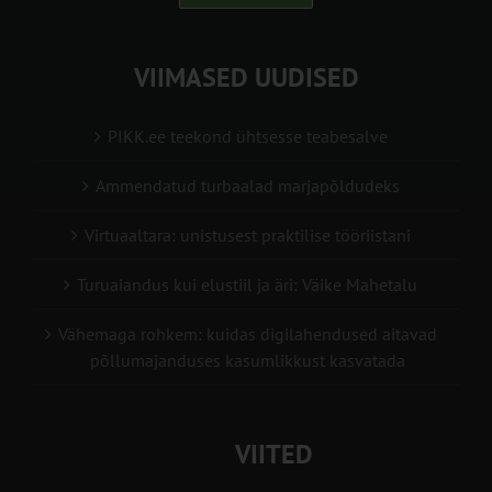
VIIMASED UUDISED
PIKK.ee teekond ühtsesse teabesalve
Ammendatud turbaalad marjapõldudeks
Virtuaaltara: unistusest praktilise tööriistani
Turuaiandus kui elustiil ja äri: Väike Mahetalu
Vähemaga rohkem: kuidas digilahendused aitavad
põllumajanduses kasumlikkust kasvatada
VIITED