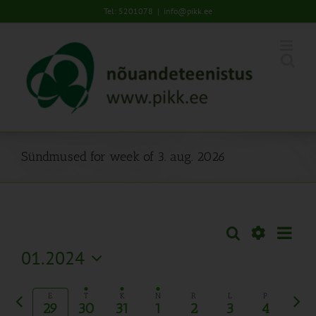
Skip
Tel: 5201078
|
info@pikk.ee
to
content
Sündmused for week of 3. aug. 2026
Sünd
Otsi
Sündmused
Nädal
Views
Näita
01.2024
Search
Naviga
Filtreid
Vali
and
kuupäev.
Eelmine
Järg
Views
E
T
K
N
R
L
P
29
30
31
1
2
3
4
nädal
näda