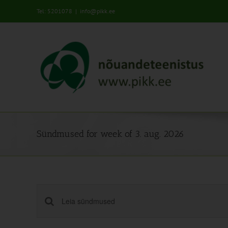
Skip
Tel: 5201078
|
info@pikk.ee
to
content
00:00
01:00
02:00
Sündmused for week of 3. aug. 2026
03:00
04:00
05:00
Sündmused
Enter
Keyword.
Search
06:00