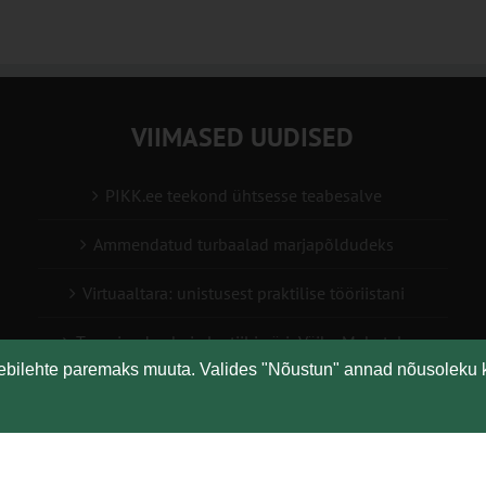
VIIMASED UUDISED
PIKK.ee teekond ühtsesse teabesalve
Ammendatud turbaalad marjapõldudeks
Virtuaaltara: unistusest praktilise tööriistani
Turuaiandus kui elustiil ja äri: Väike Mahetalu
eebilehte paremaks muuta. Valides "Nõustun" annad nõusoleku 
Vähemaga rohkem: kuidas digilahendused aitavad
põllumajanduses kasumlikkust kasvatada