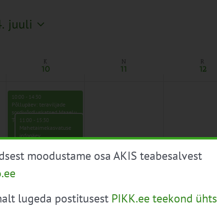
. juuli
K
N
R
10
11
12
10:00
-
14:30
Põllupäev: teraviljade
sordivõrdluskatsed Maaelu
Teadmuskeskuses (Jõgeva)
11:00
-
15:30
Mahetaimekasvatuse
infopäev
üdsest moodustame osa AKIS teabesalvest
o.ee
alt lugeda postitusest
PIKK.ee teekond ühts