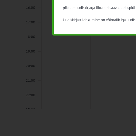
pikk.ee uudiskirjaga liitunud saavad edaspidi
16:00
Uudiskirjast lahkumine on võimalik iga uudisk
17:00
18:00
19:00
20:00
21:00
22:00
23:00
00:00