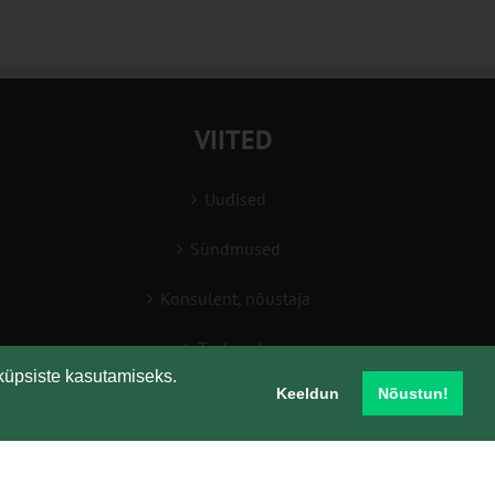
VIITED
Uudised
Sündmused
Konsulent, nõustaja
Teabesalv
küpsiste kasutamiseks.
Keeldun
Nõustun!
Liitu uudiskirjaga