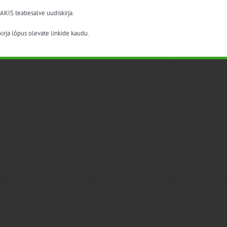
 AKIS teabesalve uudiskirja.
irja lõpus olevate linkide kaudu.