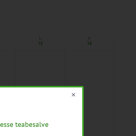
L
P
13
14
esse teabesalve