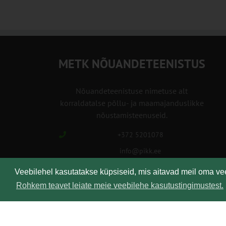
METK NÕUANDETEENISTUS
Nõuandeteenistuse nimetuse alt
korraldatalse põllu- ja maamajanduslikke
nõustamisteenuseid.
+372 5201078
info@pikk.ee
Veebilehel kasutatakse küpsiseid, mis aitavad meil oma v
Rohkem teavet leiate meie veebilehe kasutustingimustest.
Kirjuta meile!