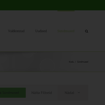
Valdkonnad
Uudised
Sündmused
Kodu
Sündmused
Sündmus
Näita Filtreid
Nädal
ia Sündmused
Views
Navigation