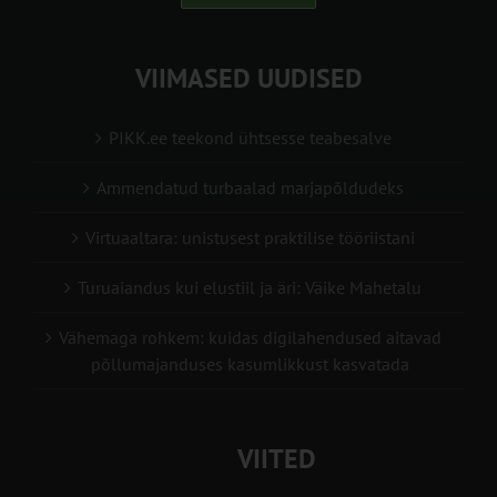
VIIMASED UUDISED
PIKK.ee teekond ühtsesse teabesalve
Ammendatud turbaalad marjapõldudeks
Virtuaaltara: unistusest praktilise tööriistani
Turuaiandus kui elustiil ja äri: Väike Mahetalu
Vähemaga rohkem: kuidas digilahendused aitavad
põllumajanduses kasumlikkust kasvatada
VIITED