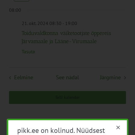
Navigation
08:00
21. okt. 2024 08:30
-
19:00
Toiduvaldkonna väiketootjate õppereis
Järvamaale ja Lääne-Virumaale
Tasuta
Eelmine
See nädal
Järgmine
Telli kalender
pikk.ee on kolinud. Nüüdsest