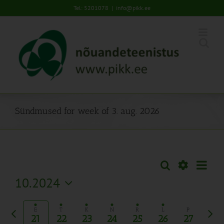
Skip
Tel: 5201078
|
info@pikk.ee
to
content
Sündmused for week of 3. aug. 2026
Sünd
Otsi
Sündmused
Nädal
Views
Näita
10.2024
Search
Naviga
Filtreid
Vali
and
kuupäev.
Eelmine
Järg
Views
E
T
K
N
R
L
P
21
22
23
24
25
26
27
nädal
näda