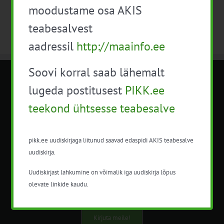
moodustame osa AKIS
teabesalvest
aadressil
http://maainfo.ee
Soovi korral saab lähemalt
METK NÕUANDETEENISTUS
lugeda postitusest
PIKK.ee
teekond ühtsesse teabesalve
Nõuandeteenistuse nimetuse alt
korraldatalse põllu- ja maamajanduslikke
nõustamisteenuseid.
pikk.ee uudiskirjaga liitunud saavad edaspidi AKIS teabesalve
uudiskirja.
+372 5201078
Uudiskirjast lahkumine on võimalik iga uudiskirja lõpus
info@pikk.ee
olevate linkide kaudu.
Kirjuta meile!