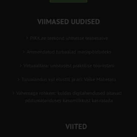
VIIMASED UUDISED
PIKK.ee teekond ühtsesse teabesalve
Ammendatud turbaalad marjapõldudeks
Virtuaaltara: unistusest praktilise tööriistani
Turuaiandus kui elustiil ja äri: Väike Mahetalu
Vähemaga rohkem: kuidas digilahendused aitavad
põllumajanduses kasumlikkust kasvatada
VIITED