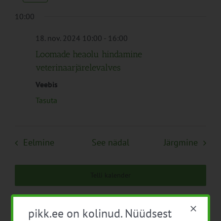
Navigation
10:00
18. nov. 2024 10:00
-
16:00
Loomade heaolu hindamine
veterinaarjärelevalves
Veebis
Tasuta
Eelmine
See nädal
Järgmine
Telli kalender
pikk.ee on kolinud. Nüüdsest