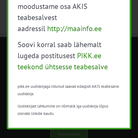
moodustame osa AKIS
teabesalvest
aadressil
http://maainfo.ee
Soovi korral saab lähemalt
METK NÕUANDETEENISTUS
lugeda postitusest
PIKK.ee
teekond ühtsesse teabesalve
Nõuandeteenistuse nimetuse alt
korraldatalse põllu- ja maamajanduslikke
nõustamisteenuseid.
pikk.ee uudiskirjaga liitunud saavad edaspidi AKIS teabesalve
uudiskirja.
+372 5201078
Uudiskirjast lahkumine on võimalik iga uudiskirja lõpus
info@pikk.ee
olevate linkide kaudu.
Kirjuta meile!