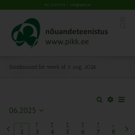
Skip
Tel: 5201078
|
info@pikk.ee
to
content
Sündmused for week of 3. aug. 2026
Sünd
Otsi
Sündmused
Nädal
Views
Näita
06.2025
Search
Naviga
Filtreid
Vali
and
kuupäev.
Eelmine
Järg
Views
E
T
K
N
R
L
P
2
3
4
5
6
7
8
nädal
näda