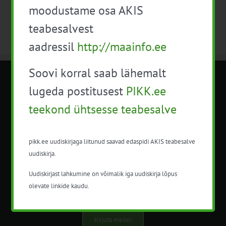
moodustame osa AKIS
teabesalvest
aadressil
http://maainfo.ee
Soovi korral saab lähemalt
METK NÕUANDETEENISTUS
lugeda postitusest
PIKK.ee
teekond ühtsesse teabesalve
Nõuandeteenistuse nimetuse alt
korraldatalse põllu- ja maamajanduslikke
nõustamisteenuseid.
pikk.ee uudiskirjaga liitunud saavad edaspidi AKIS teabesalve
uudiskirja.
+372 5201078
Uudiskirjast lahkumine on võimalik iga uudiskirja lõpus
info@pikk.ee
olevate linkide kaudu.
Kirjuta meile!