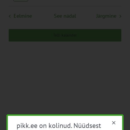
Navigation
Eelmine
See nädal
Järgmine
Telli kalender
pikk.ee on kolinud. Nüüdsest