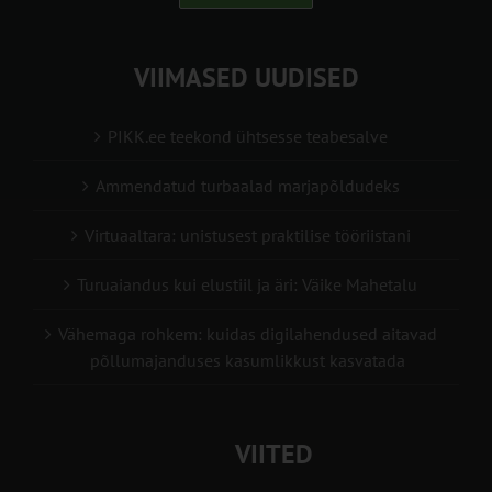
VIIMASED UUDISED
PIKK.ee teekond ühtsesse teabesalve
Ammendatud turbaalad marjapõldudeks
Virtuaaltara: unistusest praktilise tööriistani
Turuaiandus kui elustiil ja äri: Väike Mahetalu
Vähemaga rohkem: kuidas digilahendused aitavad
põllumajanduses kasumlikkust kasvatada
VIITED