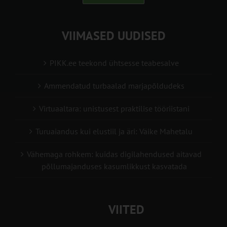
VIIMASED UUDISED
PIKK.ee teekond ühtsesse teabesalve
Ammendatud turbaalad marjapõldudeks
Virtuaaltara: unistusest praktilise tööriistani
Turuaiandus kui elustiil ja äri: Väike Mahetalu
Vähemaga rohkem: kuidas digilahendused aitavad
põllumajanduses kasumlikkust kasvatada
VIITED