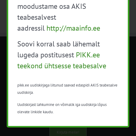
moodustame osa AKIS
teabesalvest
aadressil
http://maainfo.ee
Soovi korral saab lähemalt
METK NÕUANDETEENISTUS
lugeda postitusest
PIKK.ee
teekond ühtsesse teabesalve
Nõuandeteenistuse nimetuse alt
korraldatalse põllu- ja maamajanduslikke
nõustamisteenuseid.
pikk.ee uudiskirjaga liitunud saavad edaspidi AKIS teabesalve
uudiskirja.
+372 5201078
Uudiskirjast lahkumine on võimalik iga uudiskirja lõpus
info@pikk.ee
olevate linkide kaudu.
Kirjuta meile!