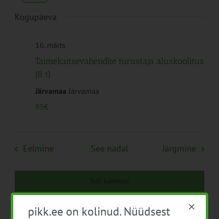
Navigation
Kogupäeva
16. märts
Taimekaitsevahendite turustaja aluskoolitus
(8 t)
Järvamaa
Järvamaa
95€
Eelmine
See nädal
Järgmine
Telli kalender
pikk.ee on kolinud. Nüüdsest