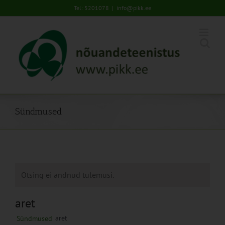
Skip
Tel: 5201078
|
info@pikk.ee
to
content
Sündmused
Otsing ei andnud tulemusi.
aret
aret
Sündmused