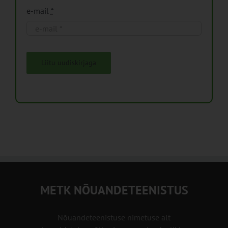
e-mail
*
Liitu uudiskirjaga
METK NÕUANDETEENISTUS
Nõuandeteenistuse nimetuse alt