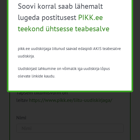
Soovi korral saab lähemalt
Arhiiv
lugeda postitusest
PIKK.ee
teekond ühtsesse teabesalve
pikk.ee uudiskirjaga liitunud saavad edaspidi AKIS teabesalve
Pikk.ee uudiskirjaga liitumine.
uudiskirja.
Uudiskirjast lahkumine on võimalik iga uudiskirja lõpus
Isikuandmeid töötleme vastavalt
Isikuandmete
olevate linkide kaudu.
töötlemise põhimõtetele
Täpsem liitumisvorm on
leitav
https://www.pikk.ee/liitu-uudiskirjaga/
Nimi