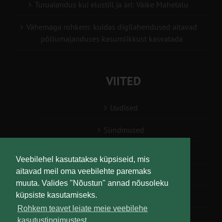
Turuaiandus kui elustiil ja äri: Väike Mahetalu
Vähemaga rohkem: kuidas digilahendused aitavad
põllumajanduses kasumlikkust kasvatada
VIITED
Uudised
Sündmused
Konsulent, nõustaja
Veebilehel kasutatakse küpsiseid, mis
aitavad meil oma veebilehte paremaks
Teabesalv
muuta. Valides "Nõustun" annad nõusoleku
küpsiste kasutamiseks.
Liitu uudiskirjaga
Rohkem teavet leiate meie veebilehe
kasutustingimustest.