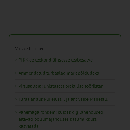
Viimased uudised
PIKK.ee teekond ühtsesse teabesalve
Ammendatud turbaalad marjapõldudeks
Virtuaaltara: unistusest praktilise tööriistani
Turuaiandus kui elustiil ja äri: Väike Mahetalu
Vähemaga rohkem: kuidas digilahendused
aitavad põllumajanduses kasumlikkust
kasvatada