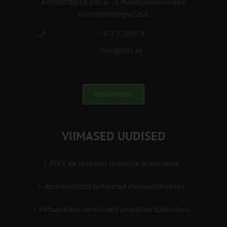
korraldatalse põllu- ja maamajanduslikke
nõustamisteenuseid.
+372 5201078
info@pikk.ee
Kirjuta meile!
VIIMASED UUDISED
PIKK.ee teekond ühtsesse teabesalve
Ammendatud turbaalad marjapõldudeks
Virtuaaltara: unistusest praktilise tööriistani