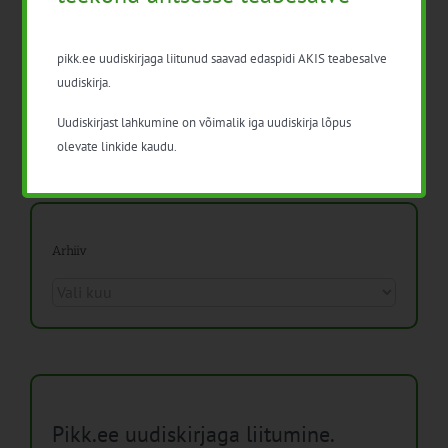
Isikukaitsevahendid ja ohutusnõuded
pikk.ee uudiskirjaga liitunud saavad edaspidi AKIS teabesalve
taimekaitsetöödel
uudiskirja.
Mida näitavad toiduohutuse seirearuanded
Uudiskirjast lahkumine on võimalik iga uudiskirja lõpus
olevate linkide kaudu.
Arhiiv
Arhiiv
Pikk.ee uudiskirjaga liitumine.