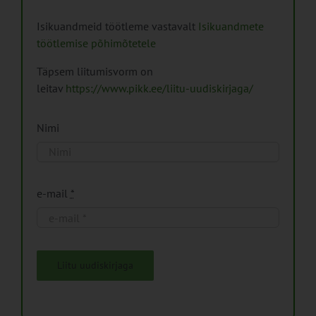
Isikuandmeid töötleme vastavalt
Isikuandmete
töötlemise põhimõtetele
Täpsem liitumisvorm on
leitav
https://www.pikk.ee/liitu-uudiskirjaga/
Nimi
e-mail
*
Liitu uudiskirjaga