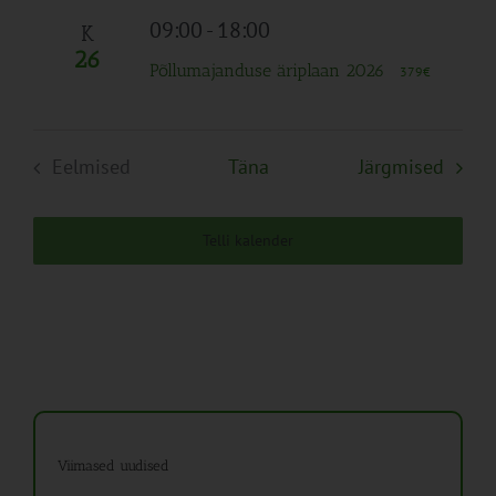
09:00
-
18:00
K
26
Põllumajanduse äriplaan 2026
379€
Sünd
Eelmised
Täna
Järgmised
Sündmused
Telli kalender
Viimased uudised