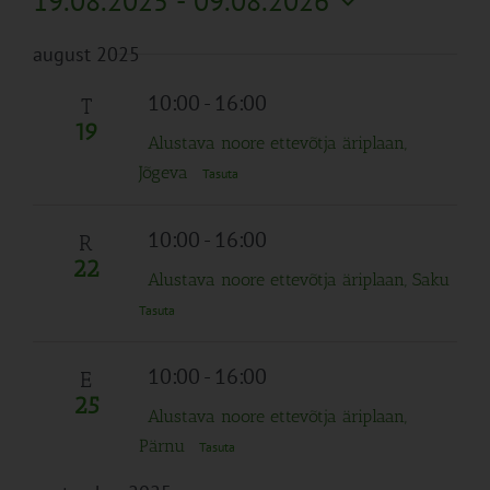
19.08.2025
 - 
09.08.2026
Search
Naviga
Filtreid
Vali
and
august 2025
kuupäev.
Views
Navigation
10:00
-
16:00
T
19
Alustava noore ettevõtja äriplaan,
Jõgeva
Tasuta
10:00
-
16:00
R
22
Alustava noore ettevõtja äriplaan, Saku
Tasuta
10:00
-
16:00
E
25
Alustava noore ettevõtja äriplaan,
Pärnu
Tasuta