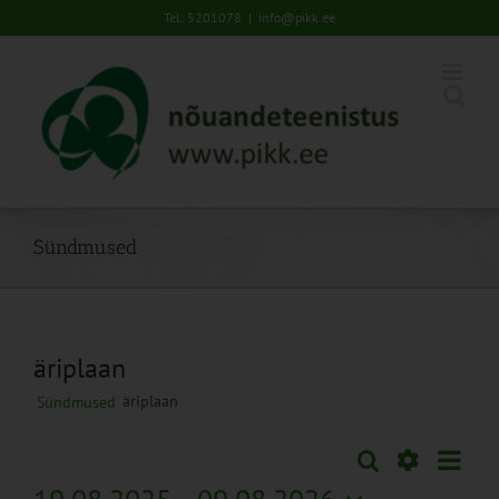
Skip
Tel: 5201078
|
info@pikk.ee
to
content
Sündmused
äriplaan
äriplaan
Sündmused
Sünd
Otsi
Sündmused
Lühiva
Views
Näita