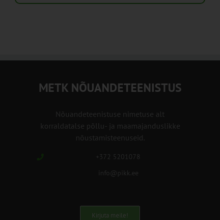
METK NÕUANDETEENISTUS
Nõuandeteenistuse nimetuse alt
korraldatalse põllu- ja maamajanduslikke
nõustamisteenuseid.
+372 5201078
info@pikk.ee
Kirjuta meile!