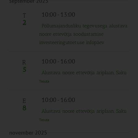
september 2025
10:00
-
13:00
T
2
Põllumajandusliku tegevusega alustava
noore ettevõtja soodustamise
investeeringutoetuse infopäev
10:00
-
16:00
R
5
Alustava noore ettevõtja äriplaan, Saku
Tasuta
10:00
-
16:00
E
8
Alustava noore ettevõtja äriplaan, Saku
Tasuta
november 2025