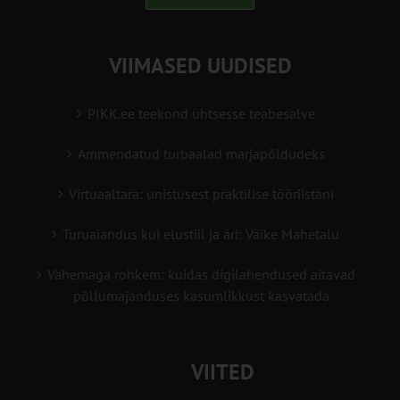
VIIMASED UUDISED
PIKK.ee teekond ühtsesse teabesalve
Ammendatud turbaalad marjapõldudeks
Virtuaaltara: unistusest praktilise tööriistani
Turuaiandus kui elustiil ja äri: Väike Mahetalu
Vähemaga rohkem: kuidas digilahendused aitavad
põllumajanduses kasumlikkust kasvatada
VIITED