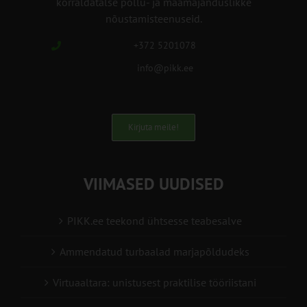
korraldatalse põllu- ja maamajanduslikke
nõustamisteenuseid.
+372 5201078
info@pikk.ee
Kirjuta meile!
VIIMASED UUDISED
PIKK.ee teekond ühtsesse teabesalve
Ammendatud turbaalad marjapõldudeks
Virtuaaltara: unistusest praktilise tööriistani