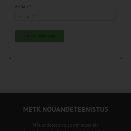
e-mail
*
Liitu uudiskirjaga
METK NÕUANDETEENISTUS
Nõuandeteenistuse nimetuse alt