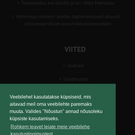
Turuaiandus kui elustiil ja äri: Väike Mahetalu
Vähemaga rohkem: kuidas digilahendused aitavad
põllumajanduses kasumlikkust kasvatada
VIITED
Uudised
Sündmused
Konsulent, nõustaja
Veebilehel kasutatakse küpsiseid, mis
aitavad meil oma veebilehte paremaks
Teabesalv
muuta. Valides "Nõustun" annad nõusoleku
küpsiste kasutamiseks.
Liitu uudiskirjaga
Rohkem teavet leiate meie veebilehe
kasutustingimustest.