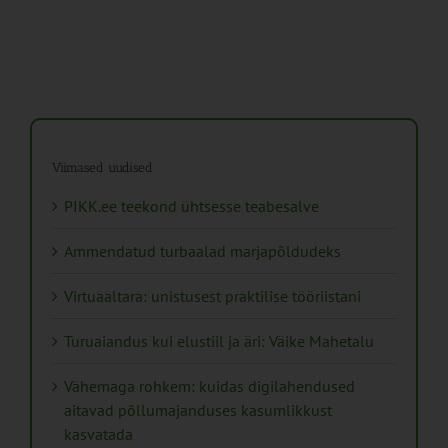
Viimased uudised
PIKK.ee teekond ühtsesse teabesalve
Ammendatud turbaalad marjapõldudeks
Virtuaaltara: unistusest praktilise tööriistani
Turuaiandus kui elustiil ja äri: Väike Mahetalu
Vähemaga rohkem: kuidas digilahendused
aitavad põllumajanduses kasumlikkust
kasvatada