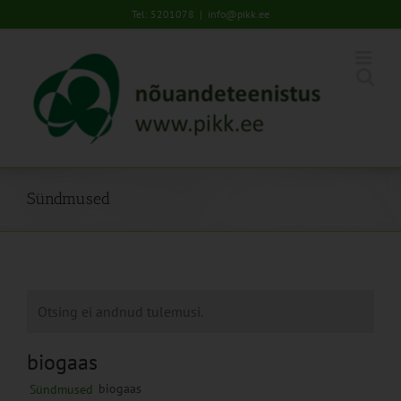
Skip
Tel: 5201078
|
info@pikk.ee
to
content
Sündmused
Otsing ei andnud tulemusi.
biogaas
biogaas
Sündmused