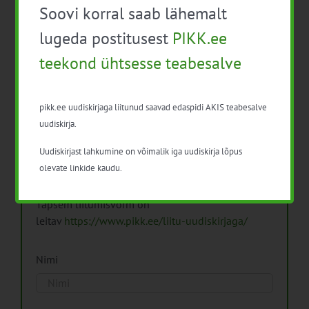
Soovi korral saab lähemalt
Arhiiv
lugeda postitusest
PIKK.ee
teekond ühtsesse teabesalve
pikk.ee uudiskirjaga liitunud saavad edaspidi AKIS teabesalve
Pikk.ee uudiskirjaga liitumine.
uudiskirja.
Uudiskirjast lahkumine on võimalik iga uudiskirja lõpus
Isikuandmeid töötleme vastavalt
Isikuandmete
olevate linkide kaudu.
töötlemise põhimõtetele
Täpsem liitumisvorm on
leitav
https://www.pikk.ee/liitu-uudiskirjaga/
Nimi