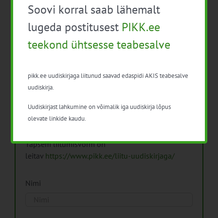
Soovi korral saab lähemalt
Arhiiv
lugeda postitusest
PIKK.ee
teekond ühtsesse teabesalve
pikk.ee uudiskirjaga liitunud saavad edaspidi AKIS teabesalve
Pikk.ee uudiskirjaga liitumine.
uudiskirja.
Uudiskirjast lahkumine on võimalik iga uudiskirja lõpus
Isikuandmeid töötleme vastavalt
Isikuandmete
olevate linkide kaudu.
töötlemise põhimõtetele
Täpsem liitumisvorm on
leitav
https://www.pikk.ee/liitu-uudiskirjaga/
Nimi