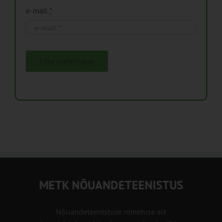
e-mail
*
Liitu uudiskirjaga
METK NÕUANDETEENISTUS
Nõuandeteenistuse nimetuse alt