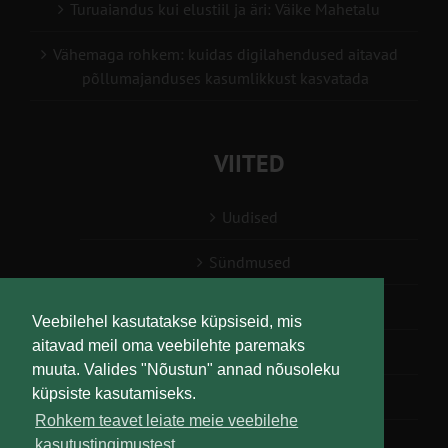
Turuaiandus kui elustiil ja äri: Väike Mahetalu
Vähemaga rohkem: kuidas digilahendused aitavad
põllumajanduses kasumlikkust kasvatada
VIITED
Uudised
Sündmused
Konsulent, nõustaja
Veebilehel kasutatakse küpsiseid, mis
aitavad meil oma veebilehte paremaks
Teabesalv
muuta. Valides "Nõustun" annad nõusoleku
küpsiste kasutamiseks.
Liitu uudiskirjaga
Rohkem teavet leiate meie veebilehe
kasutustingimustest.