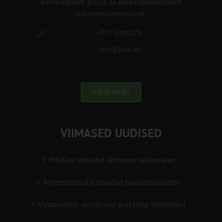
korraldatalse põllu- ja maamajanduslikke
nõustamisteenuseid.
+372 5201078
info@pikk.ee
Kirjuta meile!
VIIMASED UUDISED
PIKK.ee teekond ühtsesse teabesalve
Ammendatud turbaalad marjapõldudeks
Virtuaaltara: unistusest praktilise tööriistani