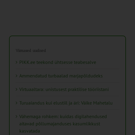
Viimased uudised
PIKK.ee teekond ühtsesse teabesalve
Ammendatud turbaalad marjapõldudeks
Virtuaaltara: unistusest praktilise tööriistani
Turuaiandus kui elustiil ja äri: Väike Mahetalu
Vähemaga rohkem: kuidas digilahendused
aitavad põllumajanduses kasumlikkust
kasvatada