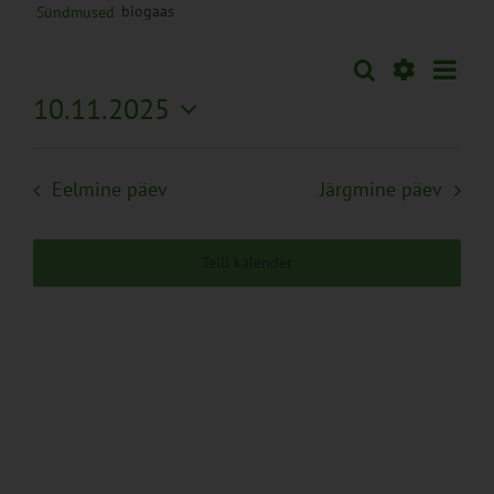
biogaas
Sündmused
Sünd
Otsi
Sündmused
Päev
Views
Näita
10.11.2025
Search
Naviga
Filtreid
Vali
and
kuupäev.
Views
Eelmine päev
Järgmine päev
Navigation
Telli kalender