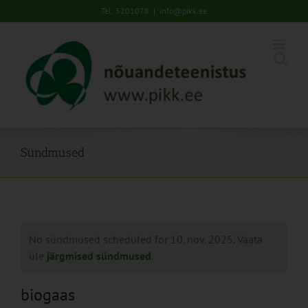
Skip
Tel: 5201078
|
info@pikk.ee
to
content
Sündmused
No sündmused scheduled for 10. nov. 2025. Vaata
üle
järgmised sündmused
.
biogaas